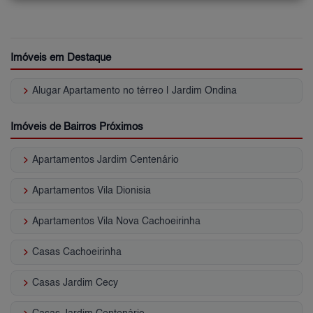
Imóveis em Destaque
keyboard_arrow_right
Alugar Apartamento no térreo | Jardim Ondina
Imóveis de Bairros Próximos
keyboard_arrow_right
Apartamentos Jardim Centenário
keyboard_arrow_right
Apartamentos Vila Dionisia
keyboard_arrow_right
Apartamentos Vila Nova Cachoeirinha
keyboard_arrow_right
Casas Cachoeirinha
keyboard_arrow_right
Casas Jardim Cecy