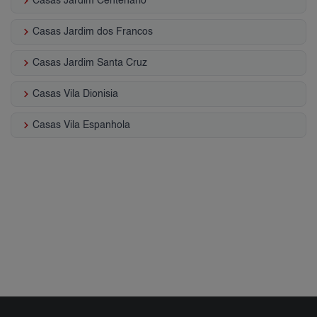
keyboard_arrow_right
Casas Jardim Centenário
keyboard_arrow_right
Casas Jardim dos Francos
keyboard_arrow_right
Casas Jardim Santa Cruz
keyboard_arrow_right
Casas Vila Dionisia
keyboard_arrow_right
Casas Vila Espanhola