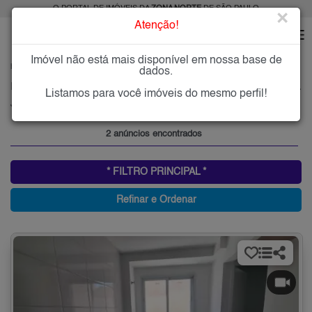
O PORTAL DE IMÓVEIS DA
ZONA NORTE
DE SÃO PAULO
×
Atenção!
Imóvel não está mais disponível em nossa base de
HOME
ZONA NORTE
ALUGAR
JARDIM ONDINA
dados.
Imóveis para Alugar no Jardim Ondina, Zona Norte de São Paulo, SP
Listamos para você imóveis do mesmo perfil!
Jardim Ondina, Zona Norte
2 anúncios encontrados
* FILTRO PRINCIPAL *
Refinar e Ordenar