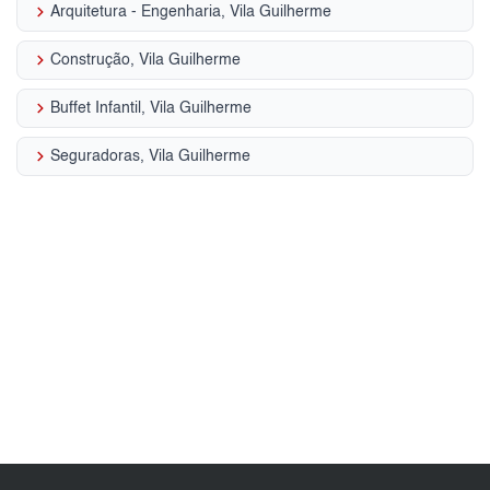
keyboard_arrow_right
Arquitetura - Engenharia, Vila Guilherme
keyboard_arrow_right
Construção, Vila Guilherme
keyboard_arrow_right
Buffet Infantil, Vila Guilherme
keyboard_arrow_right
Seguradoras, Vila Guilherme