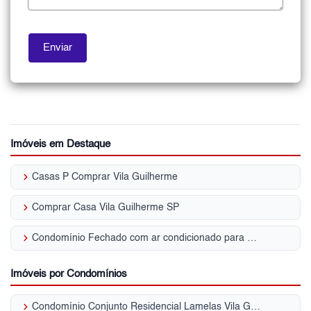
Imóveis em Destaque
keyboard_arrow_right
Casas P Comprar Vila Guilherme
keyboard_arrow_right
Comprar Casa Vila Guilherme SP
keyboard_arrow_right
Condomínio Fechado com ar condicionado para Venda | Vila Guilherme
Imóveis por Condomínios
keyboard_arrow_right
Condomínio Conjunto Residencial Lamelas Vila Guilherme