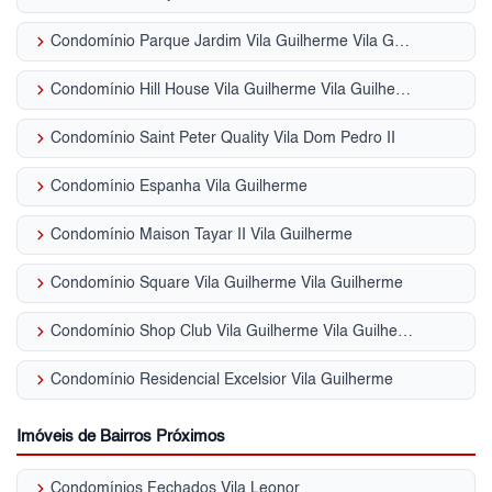
keyboard_arrow_right
Condomínio Parque Jardim Vila Guilherme Vila Guilherme
keyboard_arrow_right
Condomínio Hill House Vila Guilherme Vila Guilherme
keyboard_arrow_right
Condomínio Saint Peter Quality Vila Dom Pedro II
keyboard_arrow_right
Condomínio Espanha Vila Guilherme
keyboard_arrow_right
Condomínio Maison Tayar II Vila Guilherme
keyboard_arrow_right
Condomínio Square Vila Guilherme Vila Guilherme
keyboard_arrow_right
Condomínio Shop Club Vila Guilherme Vila Guilherme
keyboard_arrow_right
Condomínio Residencial Excelsior Vila Guilherme
Imóveis de Bairros Próximos
keyboard_arrow_right
Condomínios Fechados Vila Leonor