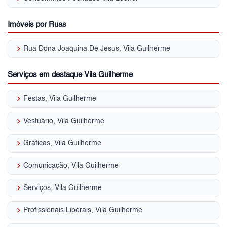
Imóveis por Ruas
keyboard_arrow_right
Rua Dona Joaquina De Jesus, Vila Guilherme
Serviços em destaque Vila Guilherme
keyboard_arrow_right
Festas, Vila Guilherme
keyboard_arrow_right
Vestuário, Vila Guilherme
keyboard_arrow_right
Gráficas, Vila Guilherme
keyboard_arrow_right
Comunicação, Vila Guilherme
keyboard_arrow_right
Serviços, Vila Guilherme
keyboard_arrow_right
Profissionais Liberais, Vila Guilherme