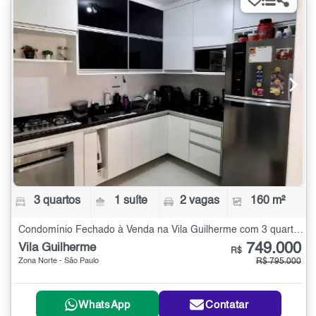
3 quartos
1 suíte
2 vagas
160 m²
Condomínio Fechado à Venda na Vila Guilherme com 3 quartos - 160 m²
749.000
Vila Guilherme
R$
Zona Norte - São Paulo
R$ 795.000
WhatsApp
Contatar