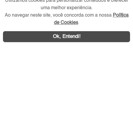
Utilizamos cookies para personalizar conteúdos e oferecer
Verificada por
uma melhor experiência.
Ao navegar neste site, você concorda com a nossa
Política
de Cookies
.
Redes Sociais
Ok, Entendi!
Área exclusiva aos anunciantes,
acesse sua conta: