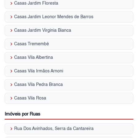
keyboard_arrow_right
Casas Jardim Floresta
keyboard_arrow_right
Casas Jardim Leonor Mendes de Barros
keyboard_arrow_right
Casas Jardim Virginia Bianca
keyboard_arrow_right
Casas Tremembé
keyboard_arrow_right
Casas Vila Albertina
keyboard_arrow_right
Casas Vila Irmãos Arnoni
keyboard_arrow_right
Casas Vila Pedra Branca
keyboard_arrow_right
Casas Vila Rosa
Imóveis por Ruas
keyboard_arrow_right
Rua Dos Avinhados, Serra da Cantareira