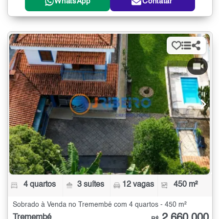
WhatsApp
Contatar
4 quartos
3 suítes
12 vagas
450 m²
Sobrado à Venda no Tremembé com 4 quartos - 450 m²
2.660.000
Tremembé