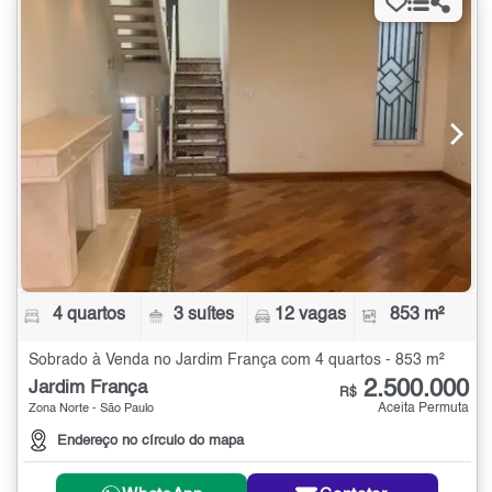
4 quartos
3 suítes
12 vagas
853 m²
Sobrado à Venda no Jardim França com 4 quartos - 853 m²
2.500.000
Jardim França
R$
Aceita Permuta
Zona Norte - São Paulo
Endereço no círculo do mapa