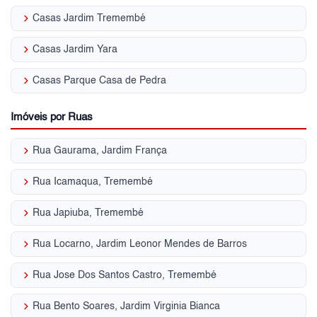
keyboard_arrow_right
Casas Jardim Tremembé
keyboard_arrow_right
Casas Jardim Yara
keyboard_arrow_right
Casas Parque Casa de Pedra
Imóveis por Ruas
keyboard_arrow_right
Rua Gaurama, Jardim França
keyboard_arrow_right
Rua Icamaqua, Tremembé
keyboard_arrow_right
Rua Japiuba, Tremembé
keyboard_arrow_right
Rua Locarno, Jardim Leonor Mendes de Barros
keyboard_arrow_right
Rua Jose Dos Santos Castro, Tremembé
keyboard_arrow_right
Rua Bento Soares, Jardim Virginia Bianca