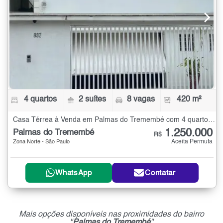
4 quartos
2 suítes
8 vagas
420 m²
Casa Térrea à Venda em Palmas do Tremembé com 4 quartos - 420 m²
1.250.000
Palmas do Tremembé
R$
Aceita Permuta
Zona Norte - São Paulo
WhatsApp
Contatar
Mais opções disponíveis nas proximidades do bairro
"
Palmas do Tremembé
"