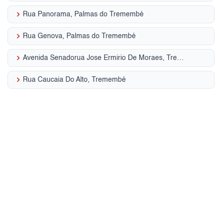
keyboard_arrow_right
Rua Panorama, Palmas do Tremembé
keyboard_arrow_right
Rua Genova, Palmas do Tremembé
keyboard_arrow_right
Avenida Senadorua Jose Ermirio De Moraes, Tremembé
keyboard_arrow_right
Rua Caucaia Do Alto, Tremembé