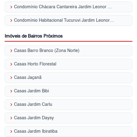
keyboard_arrow_right
Condomínio Chácara Cantareira Jardim Leonor Mendes de Barros
keyboard_arrow_right
Condomínio Habitacional Tucuruvi Jardim Leonor Mendes de Barros
Imóveis de Bairros Próximos
keyboard_arrow_right
Casas Barro Branco (Zona Norte)
keyboard_arrow_right
Casas Horto Florestal
keyboard_arrow_right
Casas Jaçanã
keyboard_arrow_right
Casas Jardim Bibi
keyboard_arrow_right
Casas Jardim Carlu
keyboard_arrow_right
Casas Jardim Daysy
keyboard_arrow_right
Casas Jardim Ibiratiba