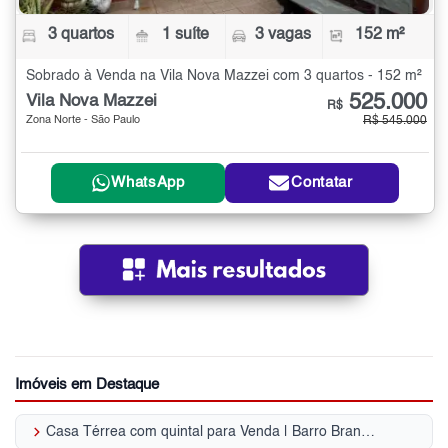
3 quartos
1 suíte
3 vagas
152 m²
Sobrado à Venda na Vila Nova Mazzei com 3 quartos - 152 m²
525.000
Vila Nova Mazzei
R$
Zona Norte - São Paulo
R$ 545.000
WhatsApp
Contatar
Imóveis em Destaque
keyboard_arrow_right
Casa Térrea com quintal para Venda | Barro Branco (Zona Norte)