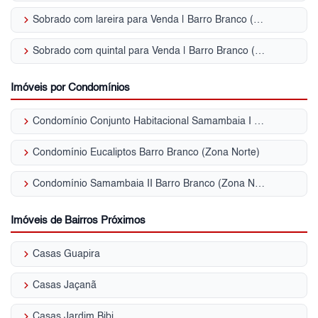
keyboard_arrow_right
Sobrado com lareira para Venda | Barro Branco (Zona Norte)
keyboard_arrow_right
Sobrado com quintal para Venda | Barro Branco (Zona Norte)
Imóveis por Condomínios
keyboard_arrow_right
Condomínio Conjunto Habitacional Samambaia I Barro Branco (Zona Norte)
keyboard_arrow_right
Condomínio Eucaliptos Barro Branco (Zona Norte)
keyboard_arrow_right
Condomínio Samambaia II Barro Branco (Zona Norte)
Imóveis de Bairros Próximos
keyboard_arrow_right
Casas Guapira
keyboard_arrow_right
Casas Jaçanã
keyboard_arrow_right
Casas Jardim Bibi