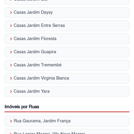
keyboard_arrow_right
Casas Jardim Daysy
keyboard_arrow_right
Casas Jardim Entre Serras
keyboard_arrow_right
Casas Jardim Floresta
keyboard_arrow_right
Casas Jardim Guapira
keyboard_arrow_right
Casas Jardim Tremembé
keyboard_arrow_right
Casas Jardim Virginia Bianca
keyboard_arrow_right
Casas Jardim Yara
Imóveis por Ruas
keyboard_arrow_right
Rua Gaurama, Jardim França