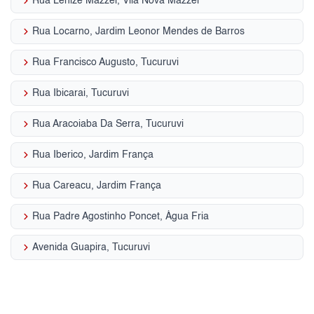
keyboard_arrow_right
Rua Lenize Mazzei, Vila Nova Mazzei
keyboard_arrow_right
Rua Locarno, Jardim Leonor Mendes de Barros
keyboard_arrow_right
Rua Francisco Augusto, Tucuruvi
keyboard_arrow_right
Rua Ibicarai, Tucuruvi
keyboard_arrow_right
Rua Aracoiaba Da Serra, Tucuruvi
keyboard_arrow_right
Rua Iberico, Jardim França
keyboard_arrow_right
Rua Careacu, Jardim França
keyboard_arrow_right
Rua Padre Agostinho Poncet, Água Fria
keyboard_arrow_right
Avenida Guapira, Tucuruvi