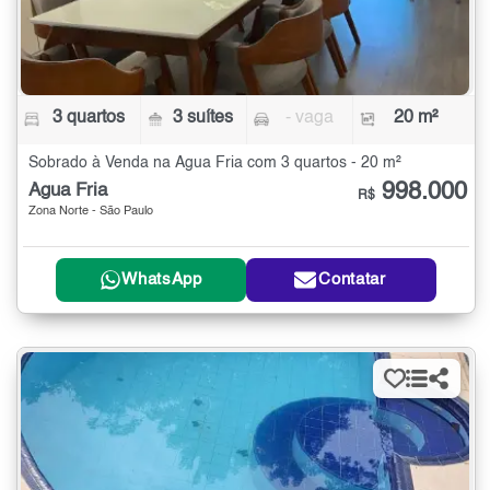
3 quartos
3 suítes
- vaga
20 m²
Sobrado à Venda na Água Fria com 3 quartos - 20 m²
998.000
Água Fria
R$
Zona Norte - São Paulo
WhatsApp
Contatar