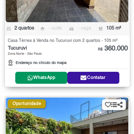
2 quartos
- suíte
- vaga
105 m²
Casa Térrea à Venda no Tucuruvi com 2 quartos - 105 m²
360.000
Tucuruvi
R$
Zona Norte - São Paulo
Endereço no círculo do mapa
WhatsApp
Contatar
Oportunidade