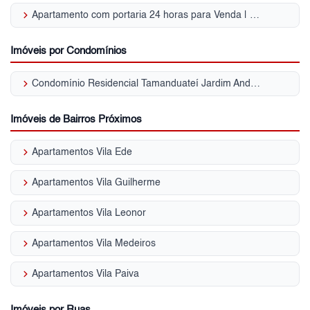
keyboard_arrow_right
Apartamento com portaria 24 horas para Venda | Jardim Andaraí
Imóveis por Condomínios
keyboard_arrow_right
Condomínio Residencial Tamanduateí Jardim Andaraí
Imóveis de Bairros Próximos
keyboard_arrow_right
Apartamentos Vila Ede
keyboard_arrow_right
Apartamentos Vila Guilherme
keyboard_arrow_right
Apartamentos Vila Leonor
keyboard_arrow_right
Apartamentos Vila Medeiros
keyboard_arrow_right
Apartamentos Vila Paiva
Imóveis por Ruas