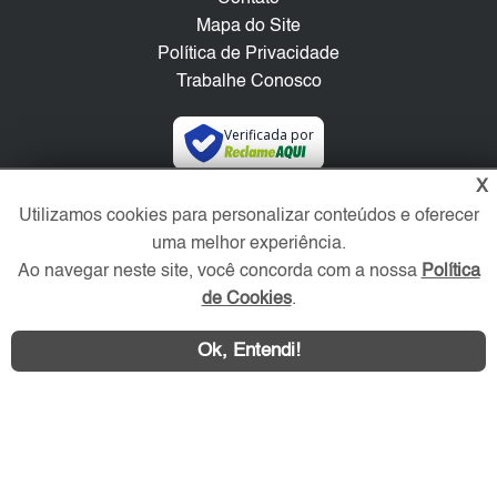
Mapa do Site
Política de Privacidade
Trabalhe Conosco
Verificada por
X
Redes Sociais
Utilizamos cookies para personalizar conteúdos e oferecer
uma melhor experiência.
Ao navegar neste site, você concorda com a nossa
Política
de Cookies
.
Ok, Entendi!
Área exclusiva aos anunciantes,
acesse sua conta: