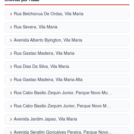
keyboard_arrow_right
Rua Belchiorua De Ordas, Vila Maria
keyboard_arrow_right
Rua Severa, Vila Maria
keyboard_arrow_right
Avenida Alberto Byington, Vila Maria
keyboard_arrow_right
Rua Gastao Madeira, Vila Maria
keyboard_arrow_right
Rua Dias Da Silva, Vila Maria
keyboard_arrow_right
Rua Gastao Madeira, Vila Maria Alta
keyboard_arrow_right
Rua Cabo Basilio Zequin Junior, Parque Novo Mundo
keyboard_arrow_right
Rua Cabo Basilio Zequim Junior, Parque Novo Mundo
keyboard_arrow_right
Avenida Jardim Japao, Vila Maria
keyboard_arrow_right
Avenida Serafim Goncalves Pereira, Parque Novo Mundo