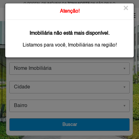
O PORTAL DE IMÓVEIS DA
ZONA NORTE
DE SÃO PAULO
×
Atenção!
Imobiliárias
Imobiliária não está mais disponível.
Listamos para você, Imobiliárias na região!
Comprar
Alugar
Imóveis Novos
Nome Imobiliária
Cidade
Bairro
Buscar