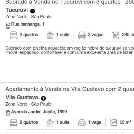
Sobrado à Venda no Tucuruvi com 3 quartos - 26
Tucuruvi
-
Zona Norte - São Paulo
Rua Itanhanga, 1
3 quartos
1 suíte
3 vagas
260 m
Sobrado com piscina aquecida em região nobre do tucuruvi se v
imóvel espaçoso, confortável e com uma excelente área de lazer p
Apartamento à Venda na Vila Gustavo com 2 quar
Vila Gustavo
-
Zona Norte - São Paulo
Avenida Jardim Japão, 1599
2 quartos
1 suíte
1 vaga
53 m²