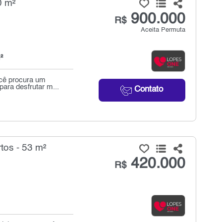
0 m²
900.000
R$
Aceita Permuta
²
ocê procura um
ara desfrutar m...
Contato
tos - 53 m²
420.000
R$