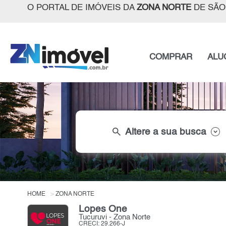
O PORTAL DE IMÓVEIS DA
ZONA NORTE
DE SÃO
COMPRAR
ALU
search
Altere a sua busca
HOME
ZONA NORTE
Lopes One
Tucuruvi - Zona Norte
CRECI: 29.266-J