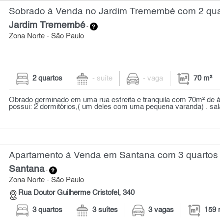
Sobrado à Venda no Jardim Tremembé com 2 quar
Jardim Tremembé
-
Zona Norte - São Paulo
2 quartos
- suíte
- vaga
70 m²
Obrado germinado em uma rua estreita e tranquila com 70m² de ár
possui: 2 dormitórios,( um deles com uma pequena varanda) . sala
Apartamento à Venda em Santana com 3 quartos 
Santana
-
Zona Norte - São Paulo
Rua Doutor Guilherme Cristofel, 340
3 quartos
3 suítes
3 vagas
159 