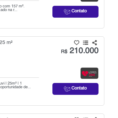
do com 157 m².
ado na r...
Contato
 25 m²
210.000
R$
vi | 25m² | 1
oportunidade de...
Contato