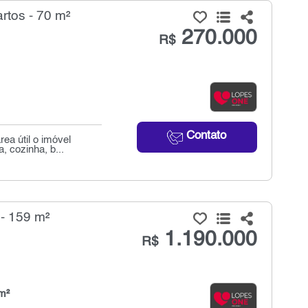
tos - 70 m²
270.000
R$
Contato
ea útil o imóvel
, cozinha, b...
- 159 m²
1.190.000
R$
m²