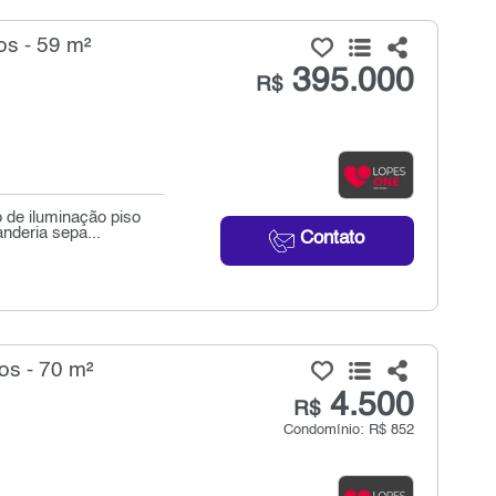
s - 59 m²
395.000
R$
 de iluminação piso
nderia sepa...
Contato
os - 70 m²
4.500
R$
Condomínio: R$ 852