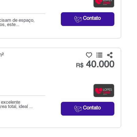
Contato
ecisam de espaço,
s, este...
m²
40.000
R$
 excelente
 total, ideal ...
Contato