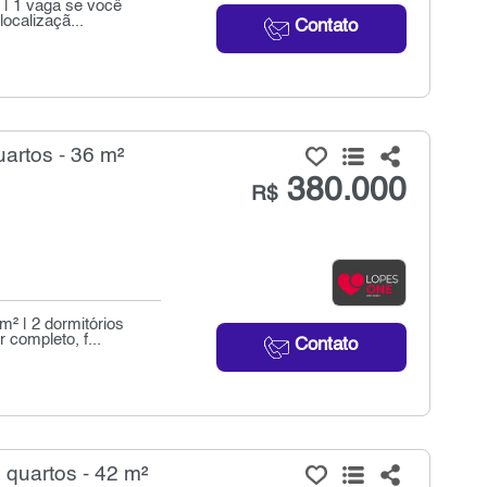
e | 1 vaga se você
ocalizaçã...
Contato
artos - 36 m²
380.000
R$
m² | 2 dormitórios
completo, f...
Contato
quartos - 42 m²