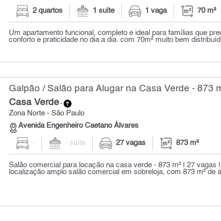
2 quartos
1 suíte
1 vaga
70 m²
Um apartamento funcional, completo e ideal para famílias que pr
conforto e praticidade no dia a dia. com 70m² muito bem distribuído
Galpão / Salão para Alugar na Casa Verde - 873 
Casa Verde
-
Zona Norte - São Paulo
Avenida Engenheiro Caetano Álvares
-
- suíte
27 vagas
873 m²
Salão comercial para locação na casa verde - 873 m² | 27 vagas |
localização amplo salão comercial em sobreloja, com 873 m² de área