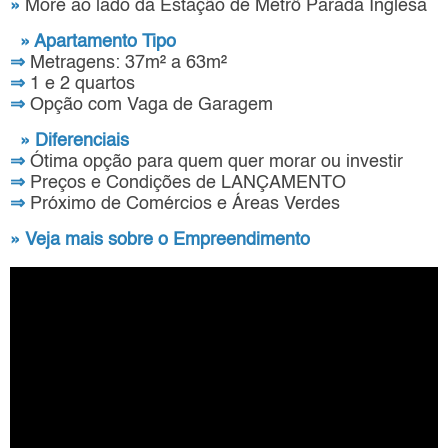
»
More ao lado da Estação de Metrô Parada Inglesa
» Apartamento Tipo
⇒
Metragens: 37m² a 63m²
⇒
1 e 2 quartos
⇒
Opção com Vaga de Garagem
» Diferenciais
⇒
Ótima opção para quem quer morar ou investir
⇒
Preços e Condições de LANÇAMENTO
⇒
Próximo de Comércios e Áreas Verdes
» Veja mais sobre o Empreendimento