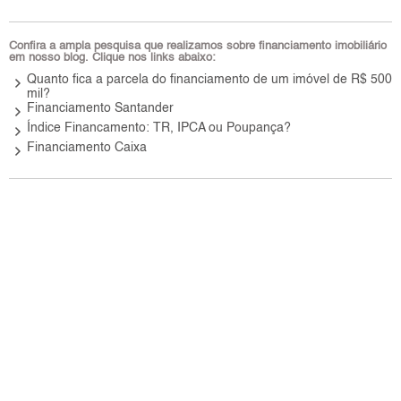
Confira a ampla pesquisa que realizamos sobre financiamento imobiliário
em nosso blog. Clique nos links abaixo:
keyboard_arrow_right
Quanto fica a parcela do financiamento de um imóvel de R$ 500
mil?
keyboard_arrow_right
Financiamento Santander
keyboard_arrow_right
Índice Financamento: TR, IPCA ou Poupança?
keyboard_arrow_right
Financiamento Caixa