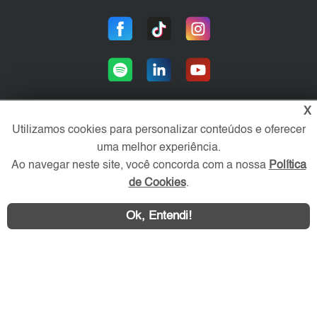
X
Utilizamos cookies para personalizar conteúdos e oferecer
Área exclusiva aos anunciantes,
uma melhor experiência.
acesse sua conta:
Ao navegar neste site, você concorda com a nossa
Política
de Cookies
.
Ok, Entendi!
WhatsApp
Contatar