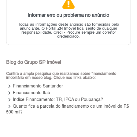
Informar erro ou problema no anúncio
Todas as informações deste anúncio são fornecidas pelo
anunciante.
O Portal ZN Imóvel fica isento de qualquer
responsabilidade.
Creci - Procure sempre um corretor
credenciado.
Blog do Grupo SP Imóvel
Confira a ampla pesquisa que realizamos sobre financiamento
imobiliário em nosso blog. Clique nos links abaixo:
keyboard_arrow_right
Financiamento Santander
keyboard_arrow_right
Financiamento Itaú
keyboard_arrow_right
Índice Financamento: TR, IPCA ou Poupança?
keyboard_arrow_right
Quanto fica a parcela do financiamento de um imóvel de R$
500 mil?