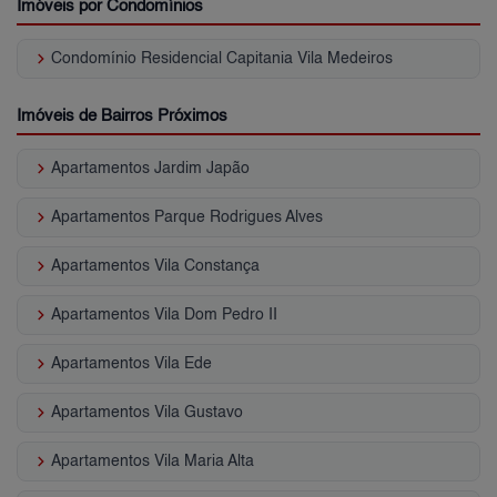
Imóveis por Condomínios
keyboard_arrow_right
Condomínio Residencial Capitania Vila Medeiros
Imóveis de Bairros Próximos
keyboard_arrow_right
Apartamentos Jardim Japão
keyboard_arrow_right
Apartamentos Parque Rodrigues Alves
keyboard_arrow_right
Apartamentos Vila Constança
keyboard_arrow_right
Apartamentos Vila Dom Pedro II
keyboard_arrow_right
Apartamentos Vila Ede
keyboard_arrow_right
Apartamentos Vila Gustavo
keyboard_arrow_right
Apartamentos Vila Maria Alta