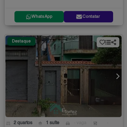
WhatsApp
Contatar
Destaque
2 quartos
1 suíte
- vaga
-