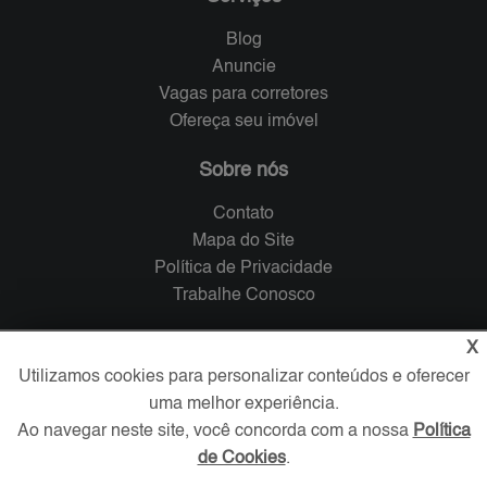
Blog
Anuncie
Vagas para corretores
Ofereça seu imóvel
Sobre nós
Contato
Mapa do Site
Política de Privacidade
Trabalhe Conosco
Verificada por
X
Utilizamos cookies para personalizar conteúdos e oferecer
uma melhor experiência.
Redes Sociais
Ao navegar neste site, você concorda com a nossa
Política
de Cookies
.