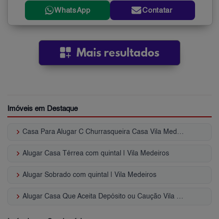
WhatsApp
Contatar
Imóveis em Destaque
keyboard_arrow_right
Casa Para Alugar C Churrasqueira Casa Vila Medeiros - SP
keyboard_arrow_right
Alugar Casa Térrea com quintal | Vila Medeiros
keyboard_arrow_right
Alugar Sobrado com quintal | Vila Medeiros
keyboard_arrow_right
Alugar Casa Que Aceita Depósito ou Caução Vila Medeiros - SP