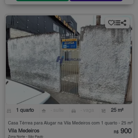
1 quarto
- suíte
- vaga
25 m²
Casa Térrea para Alugar na Vila Medeiros com 1 quarto - 25 m²
900
Vila Medeiros
R$
Zona Norte - São Paulo