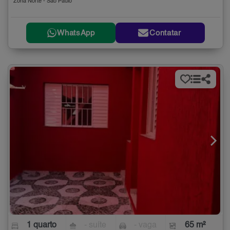
Zona Norte - São Paulo
WhatsApp
Contatar
1 quarto
- suíte
- vaga
65 m²