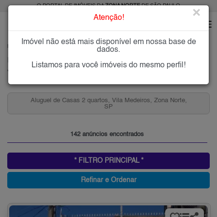
O PORTAL DE IMÓVEIS DA
ZONA NORTE
DE SÃO PAULO
×
Atenção!
Imóvel não está mais disponível em nossa base de
HOME
ZONA NORTE
ALUGAR
VILA MEDEIROS
dados.
Imóveis para Alugar na Vila Medeiros, Zona Norte de São Paulo, SP
Listamos para você imóveis do mesmo perfil!
Vila Medeiros, Zona Norte
Aluguel de Casas 2 quartos, Vila Medeiros, Zona Norte,
SP
142 anúncios encontrados
* FILTRO PRINCIPAL *
Refinar e Ordenar