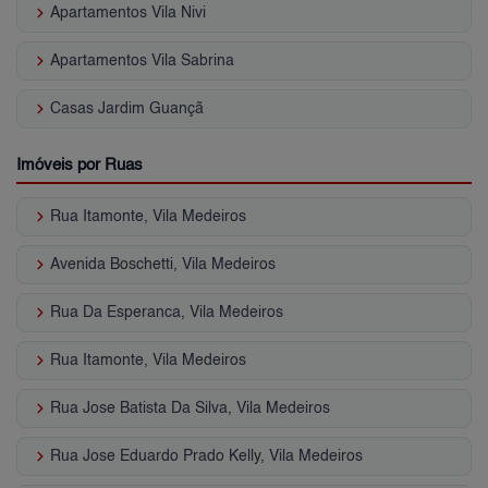
keyboard_arrow_right
Apartamentos Vila Nivi
keyboard_arrow_right
Apartamentos Vila Sabrina
keyboard_arrow_right
Casas Jardim Guançã
Imóveis por Ruas
keyboard_arrow_right
Rua Itamonte, Vila Medeiros
keyboard_arrow_right
Avenida Boschetti, Vila Medeiros
keyboard_arrow_right
Rua Da Esperanca, Vila Medeiros
keyboard_arrow_right
Rua Itamonte, Vila Medeiros
keyboard_arrow_right
Rua Jose Batista Da Silva, Vila Medeiros
keyboard_arrow_right
Rua Jose Eduardo Prado Kelly, Vila Medeiros