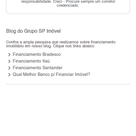
responsabilidade.
Creci - Procure sempre um corretor
credenciado.
Blog do Grupo SP Imóvel
Confira a ampla pesquisa que realizamos sobre financiamento
imobiliário em nosso blog. Clique nos links abaixo:
keyboard_arrow_right
Financiamento Bradesco
keyboard_arrow_right
Financiamento Itaú
keyboard_arrow_right
Financiamento Santander
keyboard_arrow_right
Qual Melhor Banco p/ Financiar Imóvel?