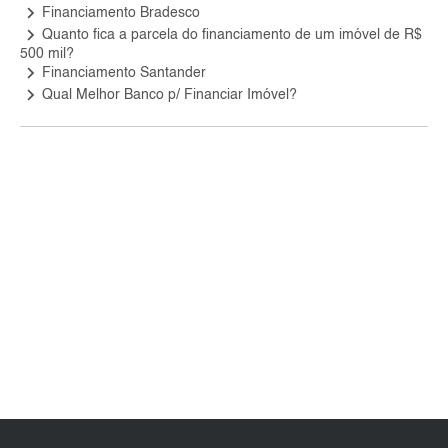
keyboard_arrow_right
Financiamento Bradesco
keyboard_arrow_right
Quanto fica a parcela do financiamento de um imóvel de R$
500 mil?
keyboard_arrow_right
Financiamento Santander
keyboard_arrow_right
Qual Melhor Banco p/ Financiar Imóvel?