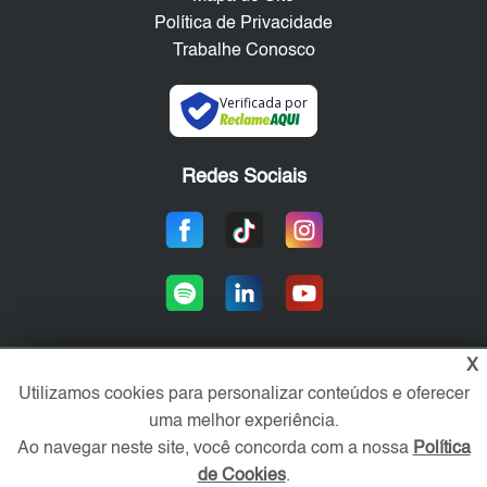
Política de Privacidade
Trabalhe Conosco
Verificada por
Redes Sociais
X
Utilizamos cookies para personalizar conteúdos e oferecer
Área exclusiva aos anunciantes,
acesse sua conta:
uma melhor experiência.
Ao navegar neste site, você concorda com a nossa
Política
de Cookies
.