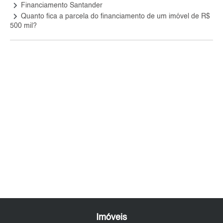
keyboard_arrow_right
Financiamento Santander
keyboard_arrow_right
Quanto fica a parcela do financiamento de um imóvel de R$
500 mil?
Imóveis