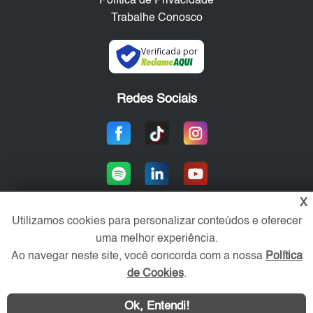
Política de Privacidade
Trabalhe Conosco
Verificada por
Redes Sociais
X
Utilizamos cookies para personalizar conteúdos e oferecer
uma melhor experiência.
Área exclusiva aos anunciantes,
acesse sua conta:
Ao navegar neste site, você concorda com a nossa
Política
de Cookies
.
Ok, Entendi!