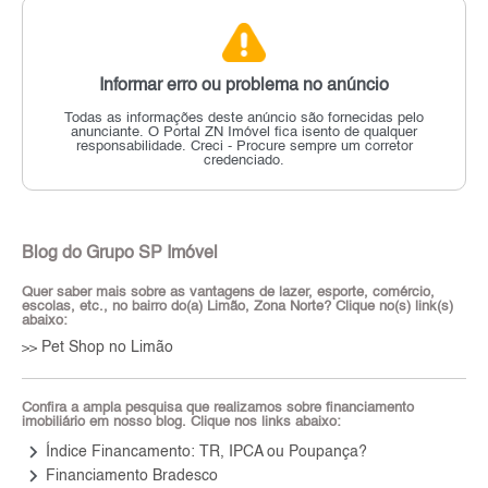
Informar erro ou problema no anúncio
Todas as informações deste anúncio são fornecidas pelo
anunciante.
O Portal ZN Imóvel fica isento de qualquer
responsabilidade.
Creci - Procure sempre um corretor
credenciado.
Blog do Grupo SP Imóvel
Quer saber mais sobre as vantagens de lazer, esporte, comércio,
escolas, etc., no bairro do(a) Limão, Zona Norte? Clique no(s) link(s)
abaixo:
Pet Shop no Limão
>>
Confira a ampla pesquisa que realizamos sobre financiamento
imobiliário em nosso blog. Clique nos links abaixo:
keyboard_arrow_right
Índice Financamento: TR, IPCA ou Poupança?
keyboard_arrow_right
Financiamento Bradesco