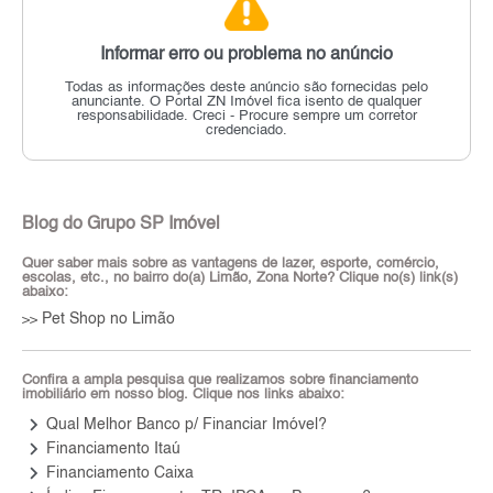
Informar erro ou problema no anúncio
Todas as informações deste anúncio são fornecidas pelo
anunciante.
O Portal ZN Imóvel fica isento de qualquer
responsabilidade.
Creci - Procure sempre um corretor
credenciado.
Blog do Grupo SP Imóvel
Quer saber mais sobre as vantagens de lazer, esporte, comércio,
escolas, etc., no bairro do(a) Limão, Zona Norte? Clique no(s) link(s)
abaixo:
Pet Shop no Limão
>>
Confira a ampla pesquisa que realizamos sobre financiamento
imobiliário em nosso blog. Clique nos links abaixo:
keyboard_arrow_right
Qual Melhor Banco p/ Financiar Imóvel?
keyboard_arrow_right
Financiamento Itaú
keyboard_arrow_right
Financiamento Caixa