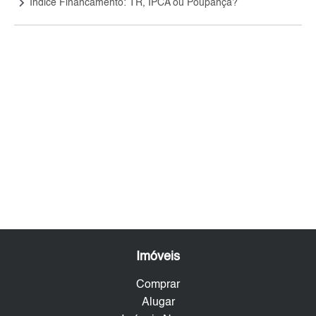
keyboard_arrow_right
Índice Financamento: TR, IPCA ou Poupança?
Imóveis
Comprar
Alugar