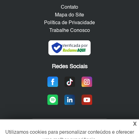
Contato
Mapa do Site
Política de Privacidade
Trabalhe Conosco
Verificada por
Redes Sociais
X
Área exclusiva aos anunciantes,
Utilizamos cookies para personalizar conteúdos e oferecer
acesse sua conta: