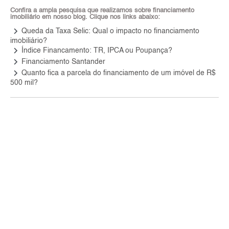
Confira a ampla pesquisa que realizamos sobre financiamento
imobiliário em nosso blog. Clique nos links abaixo:
keyboard_arrow_right
Queda da Taxa Selic: Qual o impacto no financiamento
imobiliário?
keyboard_arrow_right
Índice Financamento: TR, IPCA ou Poupança?
keyboard_arrow_right
Financiamento Santander
keyboard_arrow_right
Quanto fica a parcela do financiamento de um imóvel de R$
500 mil?