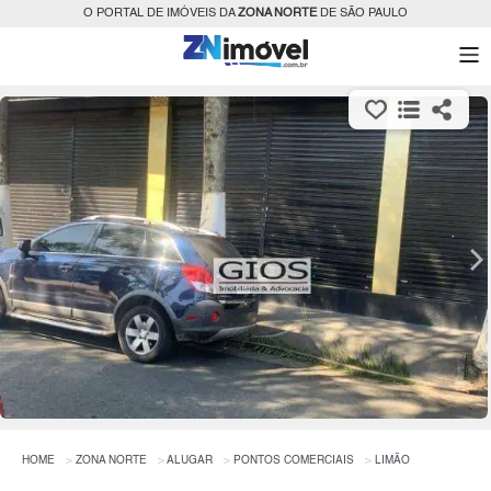
O PORTAL DE IMÓVEIS DA
ZONA NORTE
DE SÃO PAULO
HOME
ZONA NORTE
ALUGAR
PONTOS COMERCIAIS
LIMÃO