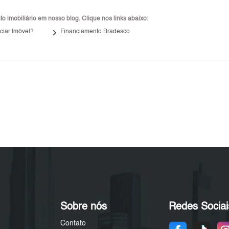
 imobiliário em nosso blog. Clique nos links abaixo:
keyboard_arrow_right
ciar Imóvel?
Financiamento Bradesco
Sobre nós
Redes Sociai
Contato