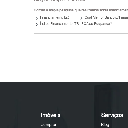
Blog do Grupo SP Imóvel
Confira a ampla pesquisa que realizamos sobre financiamento
keyboard_arrow_right
keyboard_arrow_right
Financiamento Itaú
Qual Melhor Banco p/ Finan
keyboard_arrow_right
Índice Financamento: TR, IPCA ou Poupança?
Imóveis
Serviços
Comprar
Blog