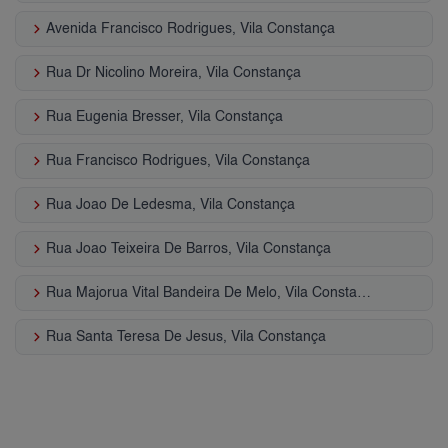
keyboard_arrow_right
Avenida Francisco Rodrigues, Vila Constança
keyboard_arrow_right
Rua Dr Nicolino Moreira, Vila Constança
keyboard_arrow_right
Rua Eugenia Bresser, Vila Constança
keyboard_arrow_right
Rua Francisco Rodrigues, Vila Constança
keyboard_arrow_right
Rua Joao De Ledesma, Vila Constança
keyboard_arrow_right
Rua Joao Teixeira De Barros, Vila Constança
keyboard_arrow_right
Rua Majorua Vital Bandeira De Melo, Vila Constança
keyboard_arrow_right
Rua Santa Teresa De Jesus, Vila Constança