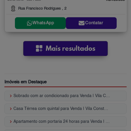
R$ 720.000
Rua Francisco Rodrigues , 2
WhatsApp
Contatar
Imóveis em Destaque
keyboard_arrow_right
Sobrado com ar condicionado para Venda | Vila Constança
keyboard_arrow_right
Casa Térrea com quintal para Venda | Vila Constança
keyboard_arrow_right
Apartamento com portaria 24 horas para Venda | Vila Constança