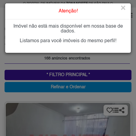
O PORTAL DE IMÓVEIS DA
ZONA NORTE
DE SÃO PAULO
×
Atenção!
Imóvel não está mais disponível em nossa base de
HOME
ZONA NORTE
COMPRAR
VILA CONSTANÇA
dados.
Imóveis à Venda na Vila Constança, Zona Norte de São Paulo
Listamos para você imóveis do mesmo perfil!
Vila Constança, Zona Norte
168 anúncios encontrados
* FILTRO PRINCIPAL *
Refinar e Ordenar