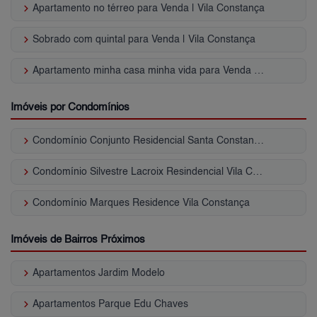
keyboard_arrow_right
Apartamento no térreo para Venda | Vila Constança
keyboard_arrow_right
Sobrado com quintal para Venda | Vila Constança
keyboard_arrow_right
Apartamento minha casa minha vida para Venda | Vila Constança
Imóveis por Condomínios
keyboard_arrow_right
Condomínio Conjunto Residencial Santa Constança Vila Constança
keyboard_arrow_right
Condomínio Silvestre Lacroix Resindencial Vila Constança
keyboard_arrow_right
Condomínio Marques Residence Vila Constança
Imóveis de Bairros Próximos
keyboard_arrow_right
Apartamentos Jardim Modelo
keyboard_arrow_right
Apartamentos Parque Edu Chaves