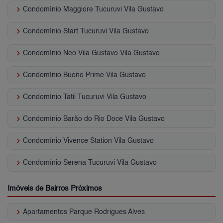
keyboard_arrow_right
Condomínio Maggiore Tucuruvi Vila Gustavo
keyboard_arrow_right
Condomínio Start Tucuruvi Vila Gustavo
keyboard_arrow_right
Condomínio Neo Vila Gustavo Vila Gustavo
keyboard_arrow_right
Condomínio Buono Prime Vila Gustavo
keyboard_arrow_right
Condomínio Tatil Tucuruvi Vila Gustavo
keyboard_arrow_right
Condomínio Barão do Rio Doce Vila Gustavo
keyboard_arrow_right
Condomínio Vivence Station Vila Gustavo
keyboard_arrow_right
Condomínio Serena Tucuruvi Vila Gustavo
Imóveis de Bairros Próximos
keyboard_arrow_right
Apartamentos Parque Rodrigues Alves