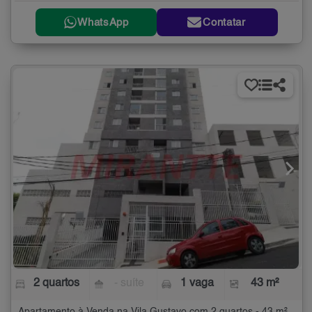
WhatsApp
Contatar
2 quartos
- suíte
1 vaga
43 m²