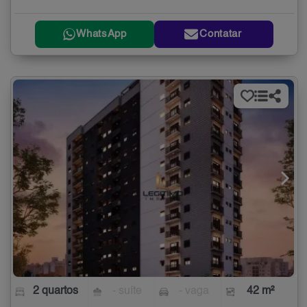
WhatsApp
Contatar
2 quartos
- suíte
- vaga
42 m²