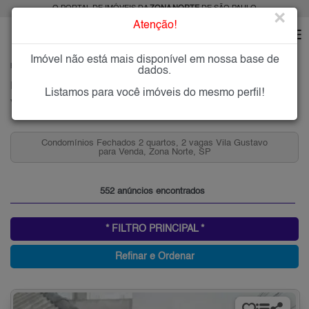
O PORTAL DE IMÓVEIS DA
ZONA NORTE
DE SÃO PAULO
×
Atenção!
Imóvel não está mais disponível em nossa base de
HOME
ZONA NORTE
COMPRAR
VILA GUSTAVO
dados.
Imóveis à Venda na Vila Gustavo, Zona Norte de São Paulo
Listamos para você imóveis do mesmo perfil!
Vila Gustavo, Zona Norte
Condomínios Fechados 2 quartos, 2 vagas Vila Gustavo
para Venda, Zona Norte, SP
552 anúncios encontrados
* FILTRO PRINCIPAL *
Refinar e Ordenar