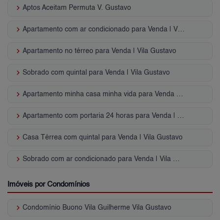
keyboard_arrow_right
Aptos Aceitam Permuta V. Gustavo
keyboard_arrow_right
Apartamento com ar condicionado para Venda | Vila Gustavo
keyboard_arrow_right
Apartamento no térreo para Venda | Vila Gustavo
keyboard_arrow_right
Sobrado com quintal para Venda | Vila Gustavo
keyboard_arrow_right
Apartamento minha casa minha vida para Venda | Vila Gustavo
keyboard_arrow_right
Apartamento com portaria 24 horas para Venda | Vila Gustavo
keyboard_arrow_right
Casa Térrea com quintal para Venda | Vila Gustavo
keyboard_arrow_right
Sobrado com ar condicionado para Venda | Vila Gustavo
Imóveis por Condomínios
keyboard_arrow_right
Condomínio Buono Vila Guilherme Vila Gustavo