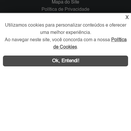
Mapa do Site
Política de Privacidade
Trabalhe Conosco
X
Utilizamos cookies para personalizar conteúdos e oferecer
Verificada por
uma melhor experiência.
Ao navegar neste site, você concorda com a nossa
Política
de Cookies
.
Redes Sociais
Ok, Entendi!
Área exclusiva aos anunciantes,
acesse sua conta: