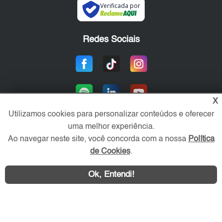
Verificada por
Redes Sociais
X
Utilizamos cookies para personalizar conteúdos e oferecer
uma melhor experiência.
Ao navegar neste site, você concorda com a nossa
Política
Área exclusiva aos anunciantes,
acesse sua conta:
de Cookies
.
Ok, Entendi!
WhatsApp
Contatar