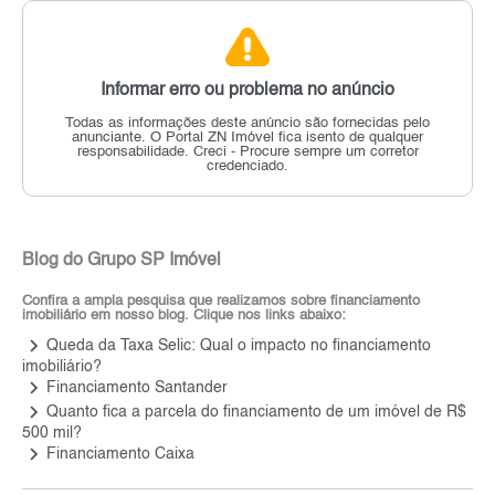
Informar erro ou problema no anúncio
Todas as informações deste anúncio são fornecidas pelo
anunciante.
O Portal ZN Imóvel fica isento de qualquer
responsabilidade.
Creci - Procure sempre um corretor
credenciado.
Blog do Grupo SP Imóvel
Confira a ampla pesquisa que realizamos sobre financiamento
imobiliário em nosso blog. Clique nos links abaixo:
keyboard_arrow_right
Queda da Taxa Selic: Qual o impacto no financiamento
imobiliário?
keyboard_arrow_right
Financiamento Santander
keyboard_arrow_right
Quanto fica a parcela do financiamento de um imóvel de R$
500 mil?
keyboard_arrow_right
Financiamento Caixa