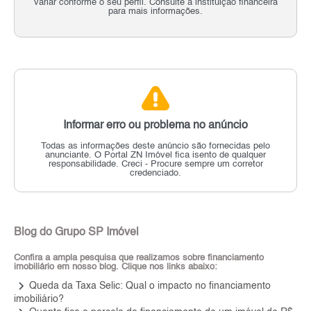
variar conforme o seu perfil. Consulte a instituição financeira
para mais informações.
Informar erro ou problema no anúncio
Todas as informações deste anúncio são fornecidas pelo
anunciante.
O Portal ZN Imóvel fica isento de qualquer
responsabilidade.
Creci - Procure sempre um corretor
credenciado.
Blog do Grupo SP Imóvel
Confira a ampla pesquisa que realizamos sobre financiamento
imobiliário em nosso blog. Clique nos links abaixo:
keyboard_arrow_right
Queda da Taxa Selic: Qual o impacto no financiamento
imobiliário?