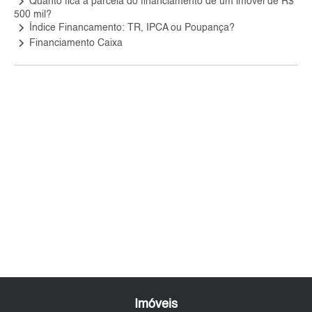
keyboard_arrow_right
Quanto fica a parcela do financiamento de um imóvel de R$
500 mil?
keyboard_arrow_right
Índice Financamento: TR, IPCA ou Poupança?
keyboard_arrow_right
Financiamento Caixa
Imóveis