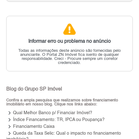
Informar erro ou problema no anúncio
Todas as informações deste anúncio são fornecidas pelo
anunciante.
O Portal ZN Imóvel fica isento de qualquer
responsabilidade.
Creci - Procure sempre um corretor
credenciado.
Blog do Grupo SP Imóvel
Confira a ampla pesquisa que realizamos sobre financiamento
imobiliário em nosso blog. Clique nos links abaixo:
keyboard_arrow_right
Qual Melhor Banco p/ Financiar Imóvel?
keyboard_arrow_right
Índice Financamento: TR, IPCA ou Poupança?
keyboard_arrow_right
Financiamento Caixa
keyboard_arrow_right
Queda da Taxa Selic: Qual o impacto no financiamento