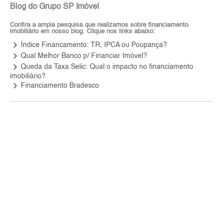
Blog do Grupo SP Imóvel
Confira a ampla pesquisa que realizamos sobre financiamento
imobiliário em nosso blog. Clique nos links abaixo:
keyboard_arrow_right
Índice Financamento: TR, IPCA ou Poupança?
keyboard_arrow_right
Qual Melhor Banco p/ Financiar Imóvel?
keyboard_arrow_right
Queda da Taxa Selic: Qual o impacto no financiamento
imobiliário?
keyboard_arrow_right
Financiamento Bradesco