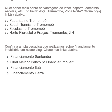
Quer saber mais sobre as vantagens de lazer, esporte, comércio,
escolas, etc., no bairro do(a) Tremembé, Zona Norte? Clique no(s)
link(s) abaixo:
Padarias no Tremembé
>>
Beach Tennis no Tremembé
>>
Escolas no Tremembé
>>
Horto Florestal e Praças, Tremembé, ZN
>>
Confira a ampla pesquisa que realizamos sobre financiamento
imobiliário em nosso blog. Clique nos links abaixo:
keyboard_arrow_right
Financiamento Santander
keyboard_arrow_right
Qual Melhor Banco p/ Financiar Imóvel?
keyboard_arrow_right
Financiamento Itaú
keyboard_arrow_right
Financiamento Caixa