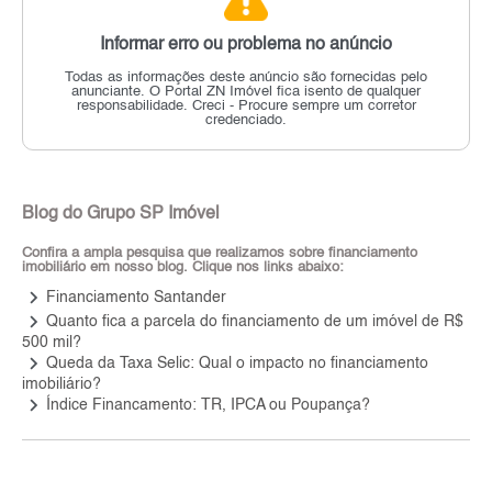
Informar erro ou problema no anúncio
Todas as informações deste anúncio são fornecidas pelo
anunciante.
O Portal ZN Imóvel fica isento de qualquer
responsabilidade.
Creci - Procure sempre um corretor
credenciado.
Blog do Grupo SP Imóvel
Confira a ampla pesquisa que realizamos sobre financiamento
imobiliário em nosso blog. Clique nos links abaixo:
keyboard_arrow_right
Financiamento Santander
keyboard_arrow_right
Quanto fica a parcela do financiamento de um imóvel de R$
500 mil?
keyboard_arrow_right
Queda da Taxa Selic: Qual o impacto no financiamento
imobiliário?
keyboard_arrow_right
Índice Financamento: TR, IPCA ou Poupança?