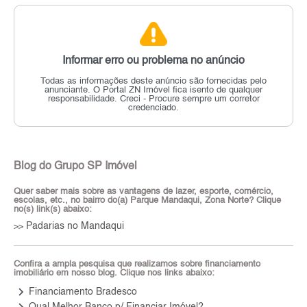
Informar erro ou problema no anúncio
Todas as informações deste anúncio são fornecidas pelo
anunciante.
O Portal ZN Imóvel fica isento de qualquer
responsabilidade.
Creci - Procure sempre um corretor
credenciado.
Blog do Grupo SP Imóvel
Quer saber mais sobre as vantagens de lazer, esporte, comércio,
escolas, etc., no bairro do(a) Parque Mandaqui, Zona Norte? Clique
no(s) link(s) abaixo:
Padarias no Mandaqui
>>
Confira a ampla pesquisa que realizamos sobre financiamento
imobiliário em nosso blog. Clique nos links abaixo:
keyboard_arrow_right
Financiamento Bradesco
keyboard_arrow_right
Qual Melhor Banco p/ Financiar Imóvel?