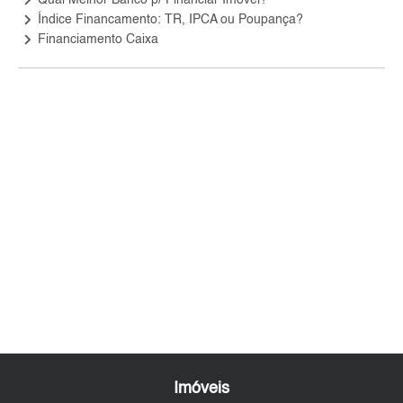
keyboard_arrow_right
Índice Financamento: TR, IPCA ou Poupança?
keyboard_arrow_right
Financiamento Caixa
Imóveis