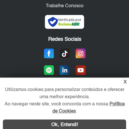
Trabalhe Conosco
Verificada por
Redes Sociais
X
Utilizamos cookies para personalizar conteúdos e oferecer
uma melhor experiência.
Área exclusiva aos anunciantes,
acesse sua conta:
Ao navegar neste site, você concorda com a nossa
Política
de Cookies
.
Ok, Entendi!