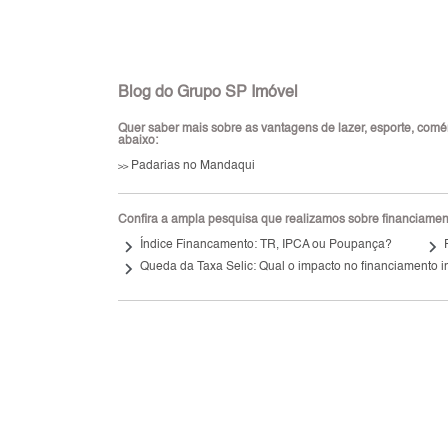
Blog do Grupo SP Imóvel
Quer saber mais sobre as vantagens de lazer, esporte, comérc
abaixo:
Padarias no Mandaqui
>>
Confira a ampla pesquisa que realizamos sobre financiamento
keyboard_arrow_right
keyboard_arrow_right
Índice Financamento: TR, IPCA ou Poupança?
keyboard_arrow_right
Queda da Taxa Selic: Qual o impacto no financiamento i