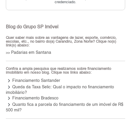
credenciado.
Blog do Grupo SP Imóvel
Quer saber mais sobre as vantagens de lazer, esporte, comércio,
escolas, etc., no bairro do(a) Carandiru, Zona Norte? Clique no(s)
link(s) abaixo:
Padarias em Santana
>>
Confira a ampla pesquisa que realizamos sobre financiamento
imobiliário em nosso blog. Clique nos links abaixo:
keyboard_arrow_right
Financiamento Santander
keyboard_arrow_right
Queda da Taxa Selic: Qual o impacto no financiamento
imobiliário?
keyboard_arrow_right
Financiamento Bradesco
keyboard_arrow_right
Quanto fica a parcela do financiamento de um imóvel de R$
500 mil?