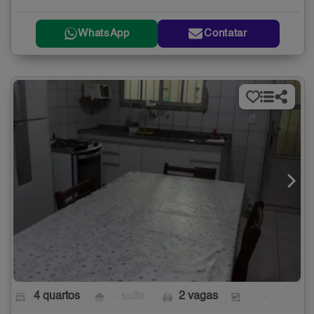
WhatsApp
Contatar
4 quartos
- suíte
2 vagas
-