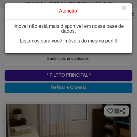
O PORTAL DE IMÓVEIS DA
ZONA NORTE
DE SÃO PAULO
×
Atenção!
Imóvel não está mais disponível em nossa base de
HOME
ZONA NORTE
COMPRAR
JARDIM DOS FRANCOS
dados.
Imóveis à Venda no Jardim dos Francos, Zona Norte de São Paulo
Listamos para você imóveis do mesmo perfil!
Jardim dos Francos, Zona Norte
5 anúncios encontrados
* FILTRO PRINCIPAL *
Refinar e Ordenar