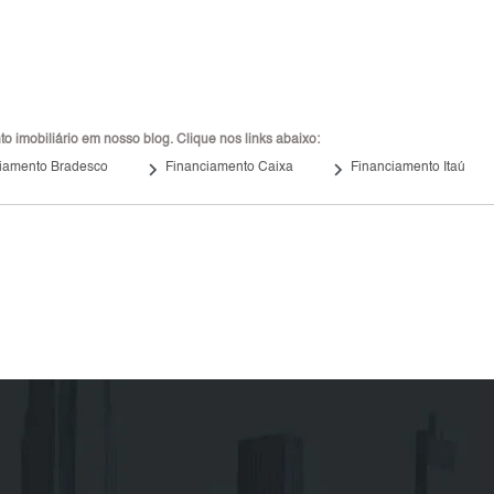
 imobiliário em nosso blog. Clique nos links abaixo:
keyboard_arrow_right
keyboard_arrow_right
iamento Bradesco
Financiamento Caixa
Financiamento Itaú