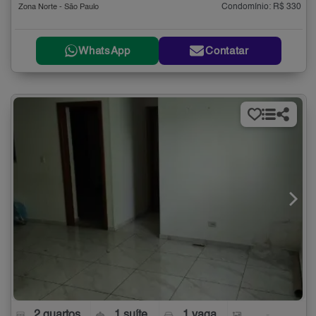
Condomínio: R$ 330
Zona Norte - São Paulo
WhatsApp
Contatar
2 quartos
1 suíte
1 vaga
-