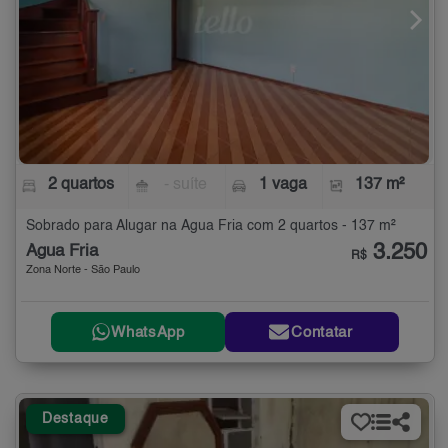
2 quartos
- suíte
1 vaga
137 m²
Sobrado para Alugar na Água Fria com 2 quartos - 137 m²
3.250
Água Fria
R$
Zona Norte - São Paulo
WhatsApp
Contatar
Destaque