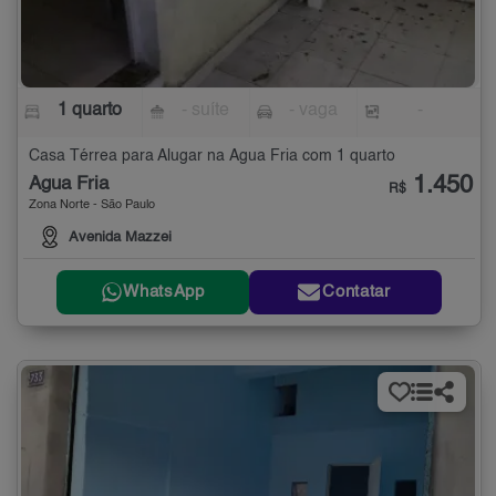
1 quarto
- suíte
- vaga
-
Casa Térrea para Alugar na Água Fria com 1 quarto
1.450
Água Fria
R$
Zona Norte - São Paulo
Avenida Mazzei
WhatsApp
Contatar