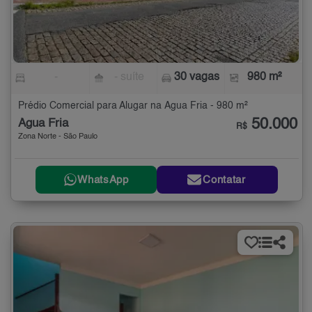
-
- suíte
30 vagas
980 m²
Prédio Comercial para Alugar na Água Fria - 980 m²
50.000
Água Fria
R$
Zona Norte - São Paulo
WhatsApp
Contatar