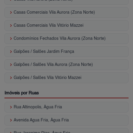
keyboard_arrow_right
Casas Comerciais Vila Aurora (Zona Norte)
keyboard_arrow_right
Casas Comerciais Vila Vitório Mazzei
keyboard_arrow_right
Condomínios Fechados Vila Aurora (Zona Norte)
keyboard_arrow_right
Galpões / Salões Jardim França
keyboard_arrow_right
Galpões / Salões Vila Aurora (Zona Norte)
keyboard_arrow_right
Galpões / Salões Vila Vitório Mazzei
Imóveis por Ruas
keyboard_arrow_right
Rua Altinopolis, Água Fria
keyboard_arrow_right
Avenida Agua Fria, Água Fria