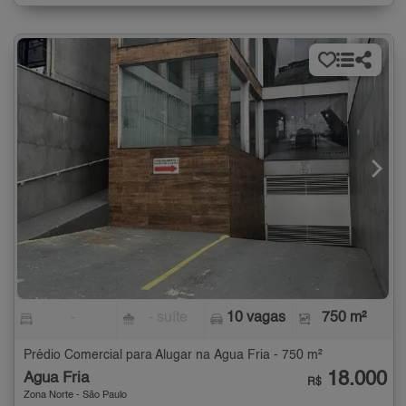
-
- suíte
10 vagas
750 m²
Prédio Comercial para Alugar na Água Fria - 750 m²
18.000
Água Fria
R$
Zona Norte - São Paulo