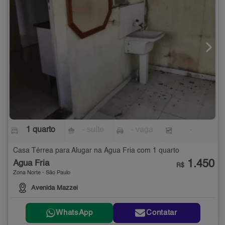
1 quarto
- suíte
- vaga
-
Casa Térrea para Alugar na Água Fria com 1 quarto
1.450
Água Fria
R$
Zona Norte - São Paulo
Avenida Mazzei
WhatsApp
Contatar