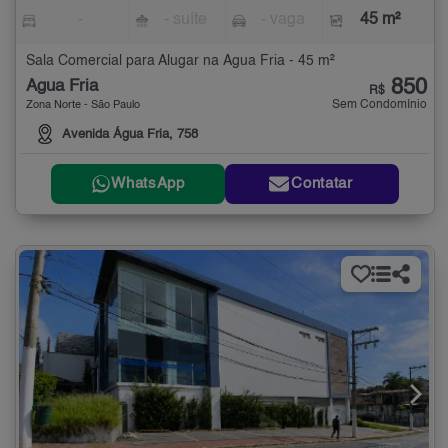
-
- suíte
- vaga
45 m²
Sala Comercial para Alugar na Água Fria - 45 m²
850
Água Fria
R$
Sem Condomínio
Zona Norte - São Paulo
Avenida Água Fria, 758
WhatsApp
Contatar