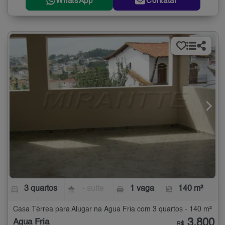
WhatsApp
Contatar
3 quartos
- suíte
1 vaga
140 m²
Casa Térrea para Alugar na Água Fria com 3 quartos - 140 m²
3.800
Água Fria
R$