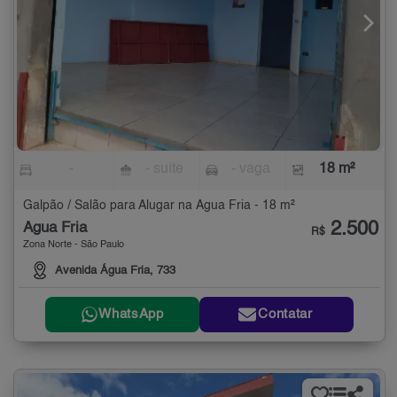
-
- suíte
- vaga
18 m²
Galpão / Salão para Alugar na Água Fria - 18 m²
2.500
Água Fria
R$
Zona Norte - São Paulo
Avenida Água Fria, 733
WhatsApp
Contatar