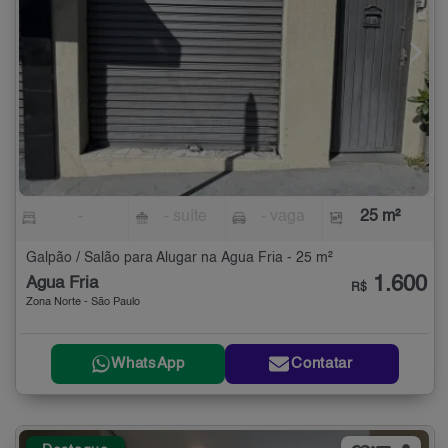
-
- suíte
- vaga
25 m²
Galpão / Salão para Alugar na Água Fria - 25 m²
1.600
Água Fria
R$
Zona Norte - São Paulo
WhatsApp
Contatar