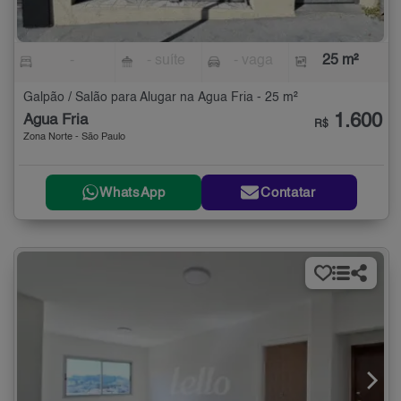
-
- suíte
- vaga
25 m²
Galpão / Salão para Alugar na Água Fria - 25 m²
1.600
Água Fria
R$
Zona Norte - São Paulo
WhatsApp
Contatar