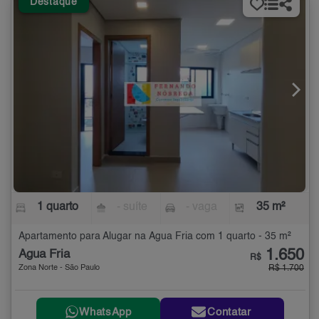
Destaque
1 quarto
- suíte
- vaga
35 m²
Apartamento para Alugar na Água Fria com 1 quarto - 35 m²
1.650
Água Fria
R$
Zona Norte - São Paulo
R$ 1.700
WhatsApp
Contatar