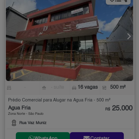
-
- suíte
16 vagas
500 m²
Prédio Comercial para Alugar na Água Fria - 500 m²
25.000
Água Fria
R$
Zona Norte - São Paulo
Rua Vaz Muniz
WhatsApp
Contatar