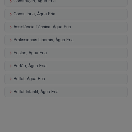
keyboard_arrow_right
Construção, Água Fria
keyboard_arrow_right
Consultoria, Água Fria
keyboard_arrow_right
Assistência Técnica, Água Fria
keyboard_arrow_right
Profissionais Liberais, Água Fria
keyboard_arrow_right
Festas, Água Fria
keyboard_arrow_right
Portão, Água Fria
keyboard_arrow_right
Buffet, Água Fria
keyboard_arrow_right
Buffet Infantil, Água Fria