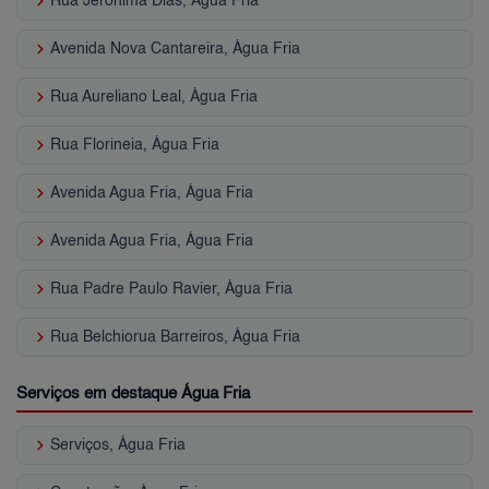
keyboard_arrow_right
Rua Jeronima Dias, Água Fria
keyboard_arrow_right
Avenida Nova Cantareira, Água Fria
keyboard_arrow_right
Rua Aureliano Leal, Água Fria
keyboard_arrow_right
Rua Florineia, Água Fria
keyboard_arrow_right
Avenida Agua Fria, Água Fria
keyboard_arrow_right
Avenida Agua Fria, Água Fria
keyboard_arrow_right
Rua Padre Paulo Ravier, Água Fria
keyboard_arrow_right
Rua Belchiorua Barreiros, Água Fria
Serviços em destaque Água Fria
keyboard_arrow_right
Serviços, Água Fria