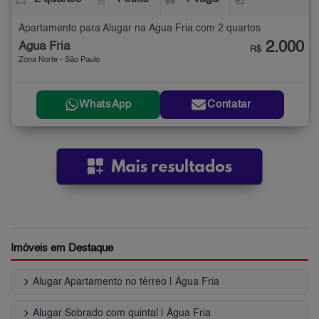
Apartamento para Alugar na Água Fria com 2 quartos
2.000
Água Fria
R$
Zona Norte - São Paulo
WhatsApp
Contatar
Imóveis em Destaque
keyboard_arrow_right
Alugar Apartamento no térreo | Água Fria
keyboard_arrow_right
Alugar Sobrado com quintal | Água Fria