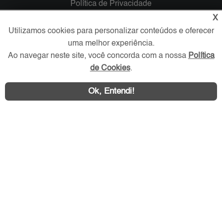
Política de Privacidade
Trabalhe Conosco
X
Utilizamos cookies para personalizar conteúdos e oferecer
Verificada por
uma melhor experiência.
Ao navegar neste site, você concorda com a nossa
Política
de Cookies
.
Redes Sociais
Ok, Entendi!
Área exclusiva aos anunciantes,
acesse sua conta: