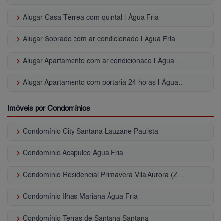
keyboard_arrow_right
Alugar Casa Térrea com quintal | Água Fria
keyboard_arrow_right
Alugar Sobrado com ar condicionado | Água Fria
keyboard_arrow_right
Alugar Apartamento com ar condicionado | Água Fria
keyboard_arrow_right
Alugar Apartamento com portaria 24 horas | Água Fria
Imóveis por Condomínios
keyboard_arrow_right
Condomínio City Santana Lauzane Paulista
keyboard_arrow_right
Condomínio Acapulco Água Fria
keyboard_arrow_right
Condomínio Residencial Primavera Vila Aurora (Zona Norte)
keyboard_arrow_right
Condomínio Ilhas Mariana Água Fria
keyboard_arrow_right
Condomínio Terras de Santana Santana