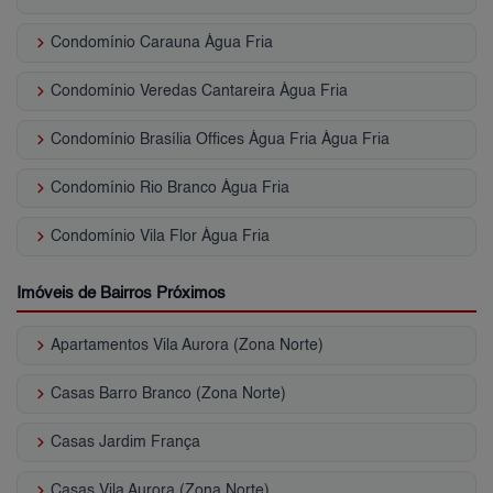
keyboard_arrow_right
Condomínio Carauna Água Fria
keyboard_arrow_right
Condomínio Veredas Cantareira Água Fria
keyboard_arrow_right
Condomínio Brasília Offices Água Fria Água Fria
keyboard_arrow_right
Condomínio Rio Branco Água Fria
keyboard_arrow_right
Condomínio Vila Flor Água Fria
Imóveis de Bairros Próximos
keyboard_arrow_right
Apartamentos Vila Aurora (Zona Norte)
keyboard_arrow_right
Casas Barro Branco (Zona Norte)
keyboard_arrow_right
Casas Jardim França
keyboard_arrow_right
Casas Vila Aurora (Zona Norte)