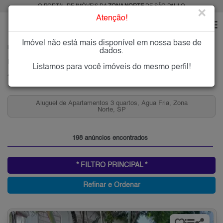
O PORTAL DE IMÓVEIS DA
ZONA NORTE
DE SÃO PAULO
×
Atenção!
Imóvel não está mais disponível em nossa base de
HOME
ZONA NORTE
ALUGAR
ÁGUA FRIA
dados.
Imóveis para Alugar na Água Fria, Zona Norte de São Paulo, SP
Listamos para você imóveis do mesmo perfil!
Água Fria, Zona Norte
Aluguel de Apartamentos 2 quartos, Água Fria, Zona
Norte, SP
198 anúncios encontrados
* FILTRO PRINCIPAL *
Refinar e Ordenar