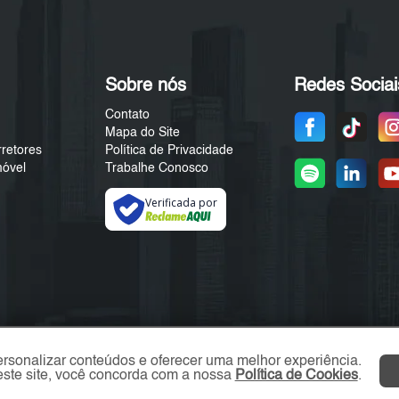
Sobre nós
Redes Sociai
Contato
Mapa do Site
rretores
Política de Privacidade
móvel
Trabalhe Conosco
Verificada por
ersonalizar conteúdos e oferecer uma melhor experiência.
ste site, você concorda com a nossa
Política de Cookies
.