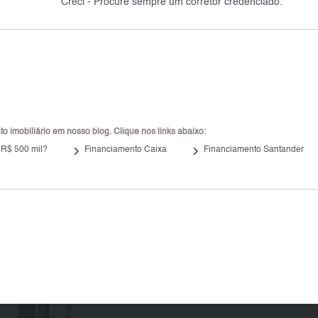
Creci - Procure sempre um corretor credenciado.
 imobiliário em nosso blog. Clique nos links abaixo:
keyboard_arrow_right
keyboard_arrow_right
 R$ 500 mil?
Financiamento Caixa
Financiamento Santander