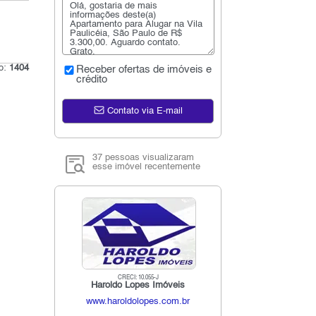
go:
1404
Receber ofertas de imóveis e
crédito
Contato via E-mail
37 pessoas visualizaram
esse imóvel recentemente
CRECI: 10.055-J
Haroldo Lopes Imóveis
www.haroldolopes.com.br