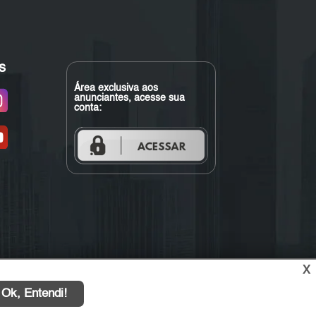
s
Área exclusiva aos
anunciantes, acesse sua
conta:
X
Ok, Entendi!