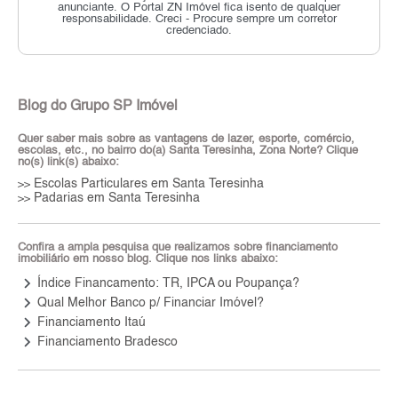
anunciante.
O Portal ZN Imóvel fica isento de qualquer
responsabilidade.
Creci - Procure sempre um corretor
credenciado.
Blog do Grupo SP Imóvel
Quer saber mais sobre as vantagens de lazer, esporte, comércio,
escolas, etc., no bairro do(a) Santa Teresinha, Zona Norte? Clique
no(s) link(s) abaixo:
Escolas Particulares em Santa Teresinha
>>
Padarias em Santa Teresinha
>>
Confira a ampla pesquisa que realizamos sobre financiamento
imobiliário em nosso blog. Clique nos links abaixo:
keyboard_arrow_right
Índice Financamento: TR, IPCA ou Poupança?
keyboard_arrow_right
Qual Melhor Banco p/ Financiar Imóvel?
keyboard_arrow_right
Financiamento Itaú
keyboard_arrow_right
Financiamento Bradesco