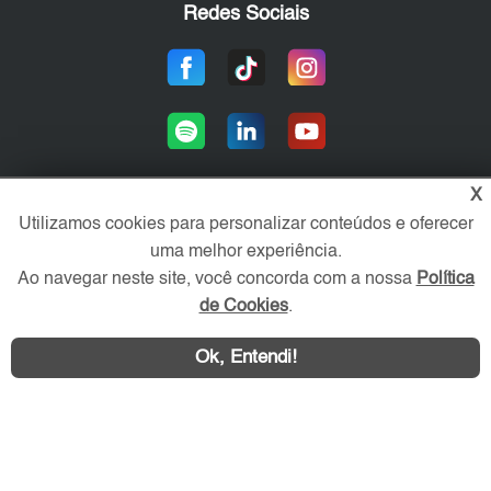
Redes Sociais
X
Utilizamos cookies para personalizar conteúdos e oferecer
Área exclusiva aos anunciantes,
uma melhor experiência.
acesse sua conta:
Ao navegar neste site, você concorda com a nossa
Política
de Cookies
.
Ok, Entendi!
WhatsApp
Contatar