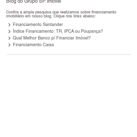
Blog do Grupo SP Imóvel
Confira a ampla pesquisa que realizamos sobre financiamento
imobiliário em nosso blog. Clique nos links abaixo:
keyboard_arrow_right
Financiamento Santander
keyboard_arrow_right
Índice Financamento: TR, IPCA ou Poupança?
keyboard_arrow_right
Qual Melhor Banco p/ Financiar Imóvel?
keyboard_arrow_right
Financiamento Caixa