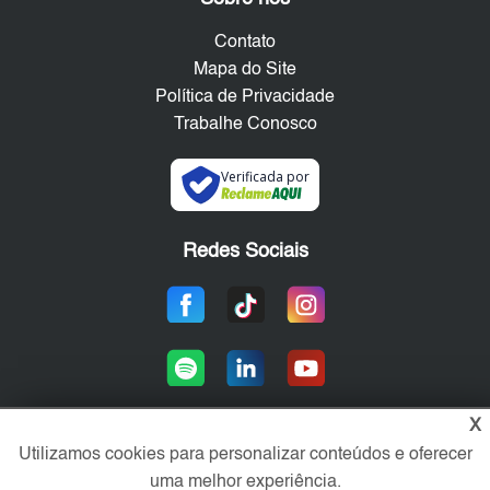
Contato
Mapa do Site
Política de Privacidade
Trabalhe Conosco
Verificada por
Redes Sociais
X
Utilizamos cookies para personalizar conteúdos e oferecer
Área exclusiva aos anunciantes,
uma melhor experiência.