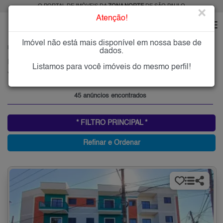
O PORTAL DE IMÓVEIS DA
ZONA NORTE
DE SÃO PAULO
×
Atenção!
Imóvel não está mais disponível em nossa base de
HOME
ZONA NORTE
ALUGAR
VILA SABRINA
dados.
Imóveis para Alugar na Vila Sabrina, Zona Norte de São Paulo, SP
Listamos para você imóveis do mesmo perfil!
Vila Sabrina, Zona Norte
45 anúncios encontrados
* FILTRO PRINCIPAL *
Refinar e Ordenar