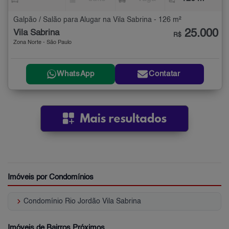
Galpão / Salão para Alugar na Vila Sabrina - 126 m²
25.000
Vila Sabrina
R$
Zona Norte - São Paulo
WhatsApp
Contatar
Imóveis por Condomínios
keyboard_arrow_right
Condomínio Rio Jordão Vila Sabrina
Imóveis de Bairros Próximos