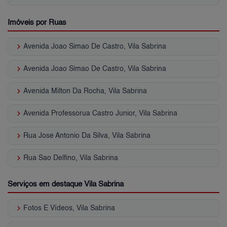
Imóveis por Ruas
keyboard_arrow_right
Avenida Joao Simao De Castro, Vila Sabrina
keyboard_arrow_right
Avenida Joao Simao De Castro, Vila Sabrina
keyboard_arrow_right
Avenida Milton Da Rocha, Vila Sabrina
keyboard_arrow_right
Avenida Professorua Castro Junior, Vila Sabrina
keyboard_arrow_right
Rua Jose Antonio Da Silva, Vila Sabrina
keyboard_arrow_right
Rua Sao Delfino, Vila Sabrina
Serviços em destaque Vila Sabrina
keyboard_arrow_right
Fotos E Vídeos, Vila Sabrina