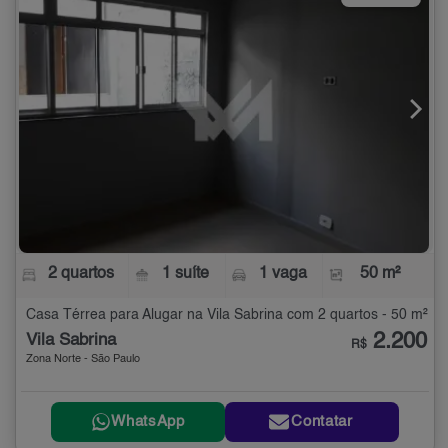
2 quartos
1 suíte
1 vaga
50 m²
Casa Térrea para Alugar na Vila Sabrina com 2 quartos - 50 m²
2.200
Vila Sabrina
R$
Zona Norte - São Paulo
WhatsApp
Contatar