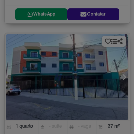
WhatsApp
Contatar
1 quarto
- suíte
- vaga
37 m²