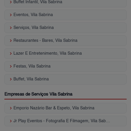
keyboard_arrow_right
Buffet Infantil, Vila Sabrina
keyboard_arrow_right
Eventos, Vila Sabrina
keyboard_arrow_right
Serviços, Vila Sabrina
keyboard_arrow_right
Restaurantes - Bares, Vila Sabrina
keyboard_arrow_right
Lazer E Entretenimento, Vila Sabrina
keyboard_arrow_right
Festas, Vila Sabrina
keyboard_arrow_right
Buffet, Vila Sabrina
Empresas de Serviços Vila Sabrina
keyboard_arrow_right
Emporio Nazário Bar & Espeto, Vila Sabrina
keyboard_arrow_right
Jr Play Eventos - Fotografia E Filmagem, Vila Sabrina