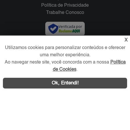
Política de Privacidade
Trabalhe Conosco
Verificada por
X
Redes Sociais
Utilizamos cookies para personalizar conteúdos e oferecer
uma melhor experiência.
Ao navegar neste site, você concorda com a nossa
Política
de Cookies
.
Ok, Entendi!
Área exclusiva aos anunciantes,
acesse sua conta: