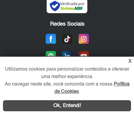
Verificada por
Redes Sociais
X
Utilizamos cookies para personalizar conteúdos e oferecer
uma melhor experiência.
Ao navegar neste site, você concorda com a nossa
Política
Área exclusiva aos anunciantes,
acesse sua conta:
de Cookies
.
Ok, Entendi!
WhatsApp
Contatar