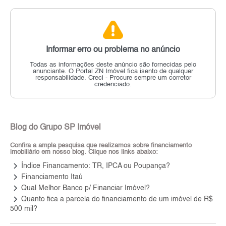
Informar erro ou problema no anúncio
Todas as informações deste anúncio são fornecidas pelo
anunciante.
O Portal ZN Imóvel fica isento de qualquer
responsabilidade.
Creci - Procure sempre um corretor
credenciado.
Blog do Grupo SP Imóvel
Confira a ampla pesquisa que realizamos sobre financiamento
imobiliário em nosso blog. Clique nos links abaixo:
keyboard_arrow_right
Índice Financamento: TR, IPCA ou Poupança?
keyboard_arrow_right
Financiamento Itaú
keyboard_arrow_right
Qual Melhor Banco p/ Financiar Imóvel?
keyboard_arrow_right
Quanto fica a parcela do financiamento de um imóvel de R$
500 mil?