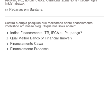
escolas, etc., no bairro do(a) Carandiru, Zona Norte? Clique no(s)
link(s) abaixo:
Padarias em Santana
>>
Confira a ampla pesquisa que realizamos sobre financiamento
imobiliário em nosso blog. Clique nos links abaixo:
keyboard_arrow_right
Índice Financamento: TR, IPCA ou Poupança?
keyboard_arrow_right
Qual Melhor Banco p/ Financiar Imóvel?
keyboard_arrow_right
Financiamento Caixa
keyboard_arrow_right
Financiamento Bradesco