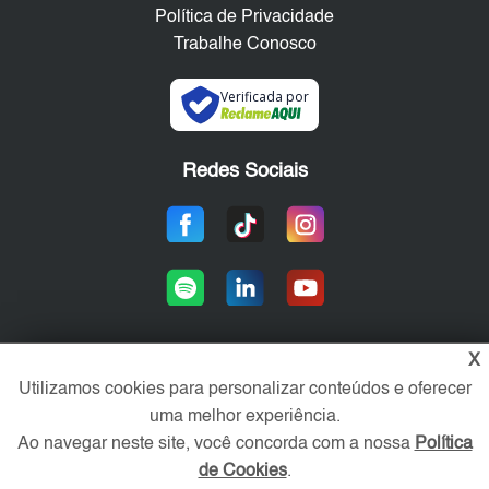
Política de Privacidade
Trabalhe Conosco
Verificada por
Redes Sociais
X
Utilizamos cookies para personalizar conteúdos e oferecer
Área exclusiva aos anunciantes,
acesse sua conta:
uma melhor experiência.
Ao navegar neste site, você concorda com a nossa
Política
de Cookies
.