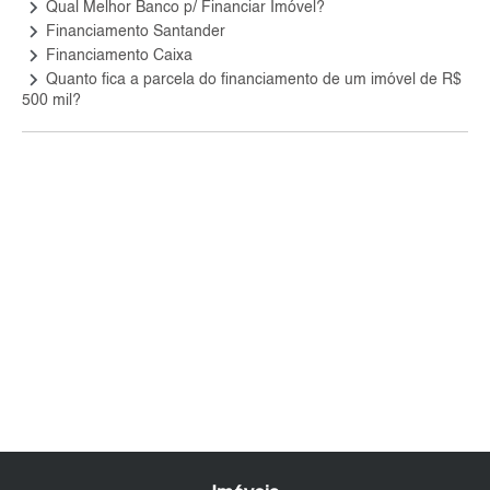
keyboard_arrow_right
Qual Melhor Banco p/ Financiar Imóvel?
keyboard_arrow_right
Financiamento Santander
keyboard_arrow_right
Financiamento Caixa
keyboard_arrow_right
Quanto fica a parcela do financiamento de um imóvel de R$
500 mil?