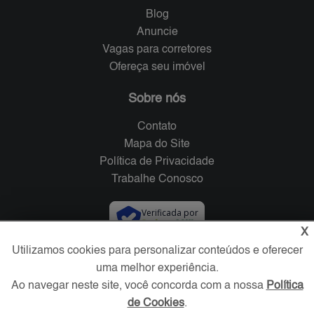
Blog
Anuncie
Vagas para corretores
Ofereça seu imóvel
Sobre nós
Contato
Mapa do Site
Política de Privacidade
Trabalhe Conosco
Verificada por
X
Utilizamos cookies para personalizar conteúdos e oferecer
Redes Sociais
uma melhor experiência.
Ao navegar neste site, você concorda com a nossa
Política
de Cookies
.