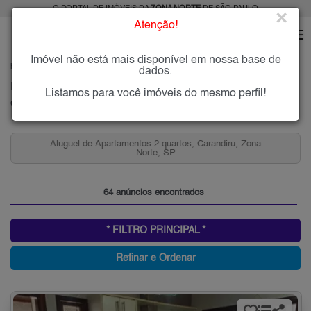
O PORTAL DE IMÓVEIS DA
ZONA NORTE
DE SÃO PAULO
×
Atenção!
Imóvel não está mais disponível em nossa base de
HOME
ZONA NORTE
ALUGAR
CARANDIRU
dados.
Imóveis para Alugar na Carandiru, Zona Norte de São Paulo, SP
Listamos para você imóveis do mesmo perfil!
Carandiru, Zona Norte
Aluguel de Apartamentos 2 quartos, Carandiru, Zona
Norte, SP
64 anúncios encontrados
* FILTRO PRINCIPAL *
Refinar e Ordenar