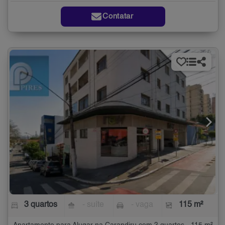
Contatar
3 quartos
- suíte
- vaga
115 m²