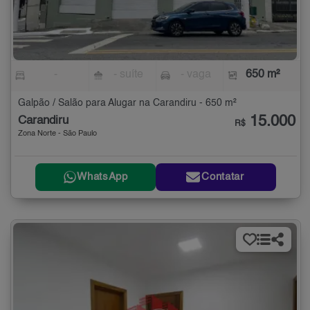
-
- suíte
- vaga
650 m²
Galpão / Salão para Alugar na Carandiru - 650 m²
15.000
Carandiru
R$
Zona Norte - São Paulo
WhatsApp
Contatar