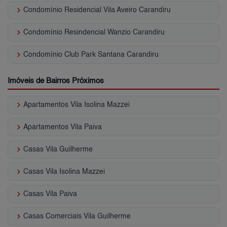
keyboard_arrow_right
Condomínio Residencial Vila Aveiro Carandiru
keyboard_arrow_right
Condomínio Resindencial Wanzio Carandiru
keyboard_arrow_right
Condomínio Club Park Santana Carandiru
Imóveis de Bairros Próximos
keyboard_arrow_right
Apartamentos Vila Isolina Mazzei
keyboard_arrow_right
Apartamentos Vila Paiva
keyboard_arrow_right
Casas Vila Guilherme
keyboard_arrow_right
Casas Vila Isolina Mazzei
keyboard_arrow_right
Casas Vila Paiva
keyboard_arrow_right
Casas Comerciais Vila Guilherme