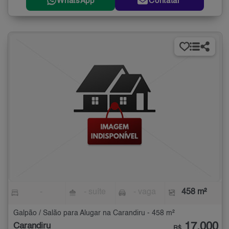
WhatsApp
Contatar
-
- suíte
- vaga
458 m²
Galpão / Salão para Alugar na Carandiru - 458 m²
17.000
Carandiru
R$