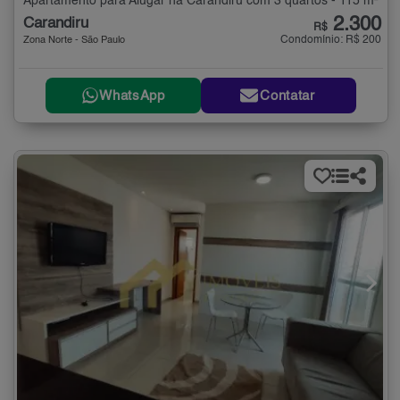
Apartamento para Alugar na Carandiru com 3 quartos - 115 m²
2.300
Carandiru
R$
Condomínio: R$ 200
Zona Norte - São Paulo
WhatsApp
Contatar