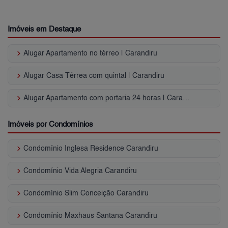
Imóveis em Destaque
keyboard_arrow_right
Alugar Apartamento no térreo | Carandiru
keyboard_arrow_right
Alugar Casa Térrea com quintal | Carandiru
keyboard_arrow_right
Alugar Apartamento com portaria 24 horas | Carandiru
Imóveis por Condomínios
keyboard_arrow_right
Condomínio Inglesa Residence Carandiru
keyboard_arrow_right
Condomínio Vida Alegria Carandiru
keyboard_arrow_right
Condomínio Slim Conceição Carandiru
keyboard_arrow_right
Condomínio Maxhaus Santana Carandiru