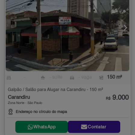
-
- suíte
- vaga
150 m²
Galpão / Salão para Alugar na Carandiru - 150 m²
9.000
Carandiru
R$
Zona Norte - São Paulo
Endereço no círculo do mapa
WhatsApp
Contatar