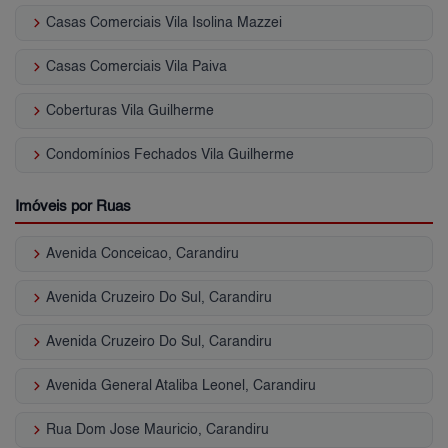
keyboard_arrow_right
Casas Comerciais Vila Isolina Mazzei
keyboard_arrow_right
Casas Comerciais Vila Paiva
keyboard_arrow_right
Coberturas Vila Guilherme
keyboard_arrow_right
Condomínios Fechados Vila Guilherme
Imóveis por Ruas
keyboard_arrow_right
Avenida Conceicao, Carandiru
keyboard_arrow_right
Avenida Cruzeiro Do Sul, Carandiru
keyboard_arrow_right
Avenida Cruzeiro Do Sul, Carandiru
keyboard_arrow_right
Avenida General Ataliba Leonel, Carandiru
keyboard_arrow_right
Rua Dom Jose Mauricio, Carandiru