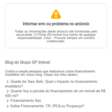
Informar erro ou problema no anúncio
Todas as informações deste anúncio são fornecidas pelo
anunciante.
O Portal ZN Imóvel fica isento de qualquer
responsabilidade.
Creci - Procure sempre um corretor
credenciado.
Blog do Grupo SP Imóvel
Confira a ampla pesquisa que realizamos sobre financiamento
imobiliário em nosso blog. Clique nos links abaixo:
keyboard_arrow_right
Queda da Taxa Selic: Qual o impacto no financiamento
imobiliário?
keyboard_arrow_right
Quanto fica a parcela do financiamento de um imóvel de R$
500 mil?
keyboard_arrow_right
Financiamento Itaú
keyboard_arrow_right
Índice Financamento: TR, IPCA ou Poupança?