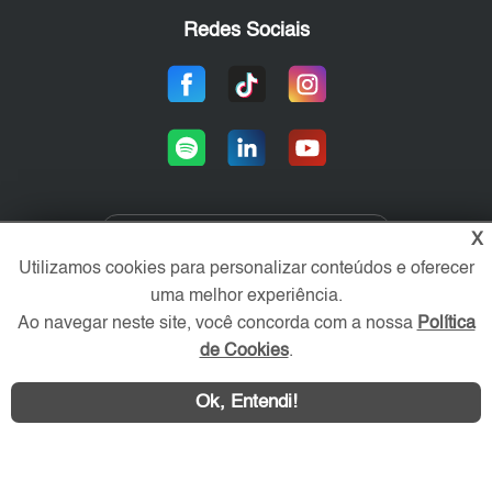
Redes Sociais
X
Área exclusiva aos anunciantes,
Utilizamos cookies para personalizar conteúdos e oferecer
acesse sua conta:
uma melhor experiência.
Ao navegar neste site, você concorda com a nossa
Política
de Cookies
.
Ok, Entendi!
WhatsApp
Contatar