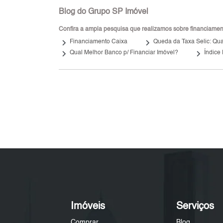
Blog do Grupo SP Imóvel
Confira a ampla pesquisa que realizamos sobre financiamento
keyboard_arrow_right
keyboard_arrow_right
Financiamento Caixa
Queda da Taxa Selic: Qual
keyboard_arrow_right
keyboard_arrow_right
Qual Melhor Banco p/ Financiar Imóvel?
Índice
Imóveis
Serviços
Comprar
Blog