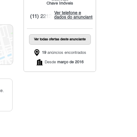
CRECI: 3.128-J
Chave Imóveis
Ver telefone e
(11) 2212...
dados do anunciante
Ver todas ofertas deste anunciante
19
anúncios encontrados
Desde
março de 2016
e.