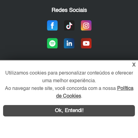
Redes Sociais
X
Utilizamos cookies para personalizar conteúdos e oferecer
Área exclusiva aos anunciantes,
acesse sua conta:
uma melhor experiência.
Ao navegar neste site, você concorda com a nossa
Política
de Cookies
.
Ok, Entendi!
WhatsApp
Contatar