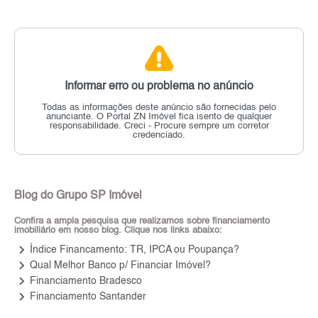
Informar erro ou problema no anúncio
Todas as informações deste anúncio são fornecidas pelo
anunciante.
O Portal ZN Imóvel fica isento de qualquer
responsabilidade.
Creci - Procure sempre um corretor
credenciado.
Blog do Grupo SP Imóvel
Confira a ampla pesquisa que realizamos sobre financiamento
imobiliário em nosso blog. Clique nos links abaixo:
keyboard_arrow_right
Índice Financamento: TR, IPCA ou Poupança?
keyboard_arrow_right
Qual Melhor Banco p/ Financiar Imóvel?
keyboard_arrow_right
Financiamento Bradesco
keyboard_arrow_right
Financiamento Santander