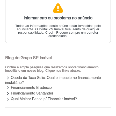
Informar erro ou problema no anúncio
Todas as informações deste anúncio são fornecidas pelo
anunciante.
O Portal ZN Imóvel fica isento de qualquer
responsabilidade.
Creci - Procure sempre um corretor
credenciado.
Blog do Grupo SP Imóvel
Confira a ampla pesquisa que realizamos sobre financiamento
imobiliário em nosso blog. Clique nos links abaixo:
keyboard_arrow_right
Queda da Taxa Selic: Qual o impacto no financiamento
imobiliário?
keyboard_arrow_right
Financiamento Bradesco
keyboard_arrow_right
Financiamento Santander
keyboard_arrow_right
Qual Melhor Banco p/ Financiar Imóvel?