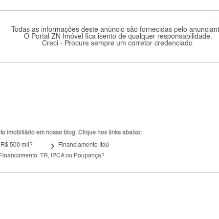
Todas as informações deste anúncio são fornecidas pelo anunciant
O Portal ZN Imóvel fica isento de qualquer responsabilidade.
Creci - Procure sempre um corretor credenciado.
 imobiliário em nosso blog. Clique nos links abaixo:
keyboard_arrow_right
 R$ 500 mil?
Financiamento Itaú
 Financamento: TR, IPCA ou Poupança?