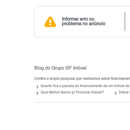
Informar erro ou
problema no anúncio
Blog do Grupo SP Imóvel
Confira a ampla pesquisa que realizamos sobre financiamento
keyboard_arrow_right
Quanto fica a parcela do financiamento de um imóvel de
keyboard_arrow_right
keyboard_arrow_right
Qual Melhor Banco p/ Financiar Imóvel?
Índice