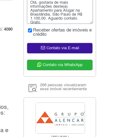
go:
4090
Receber ofertas de imóveis e
crédito
Contato via E-mail
Contato via WhatsApp
268 pessoas visualizaram
esse imóvel recentemente
ios,
s:
ua e