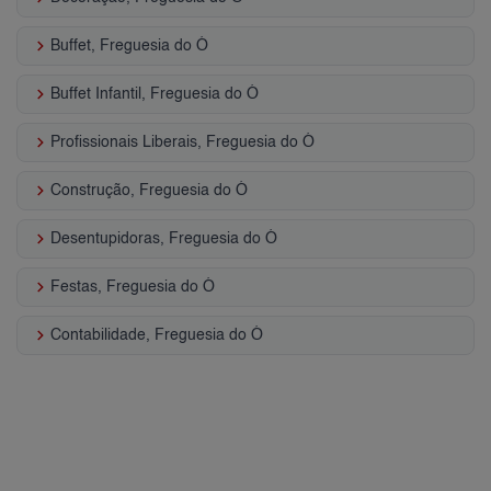
keyboard_arrow_right
Buffet, Freguesia do Ó
keyboard_arrow_right
Buffet Infantil, Freguesia do Ó
keyboard_arrow_right
Profissionais Liberais, Freguesia do Ó
keyboard_arrow_right
Construção, Freguesia do Ó
keyboard_arrow_right
Desentupidoras, Freguesia do Ó
keyboard_arrow_right
Festas, Freguesia do Ó
keyboard_arrow_right
Contabilidade, Freguesia do Ó