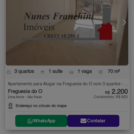
3 quartos
1 suíte
1 vaga
70 m²
Apartamento para Alugar na Freguesia do Ó com 3 quartos - 70 m²
2.200
Freguesia do Ó
R$
Condomínio: R$ 823
Zona Norte - São Paulo
Endereço no círculo do mapa
WhatsApp
Contatar