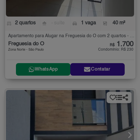
2 quartos
- suíte
1 vaga
40 m²
Apartamento para Alugar na Freguesia do Ó com 2 quartos - 40 m²
1.700
Freguesia do Ó
R$
Condomínio: R$ 230
Zona Norte - São Paulo
WhatsApp
Contatar