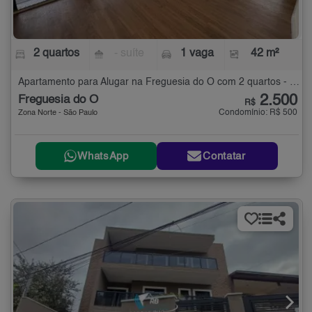
2 quartos
- suíte
1 vaga
42 m²
Apartamento para Alugar na Freguesia do Ó com 2 quartos - 42 m²
2.500
Freguesia do Ó
R$
Condomínio: R$ 500
Zona Norte - São Paulo
WhatsApp
Contatar