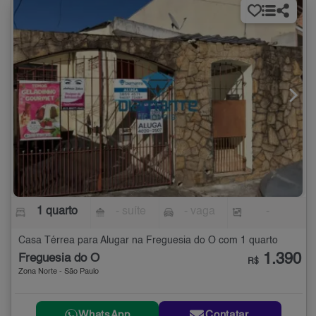
1 quarto
- suíte
- vaga
-
Casa Térrea para Alugar na Freguesia do Ó com 1 quarto
1.390
Freguesia do Ó
R$
Zona Norte - São Paulo
WhatsApp
Contatar