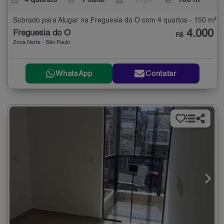
4 quartos
1 suíte
- vaga
150 m²
Sobrado para Alugar na Freguesia do Ó com 4 quartos - 150 m²
4.000
Freguesia do Ó
R$
Zona Norte - São Paulo
WhatsApp
Contatar