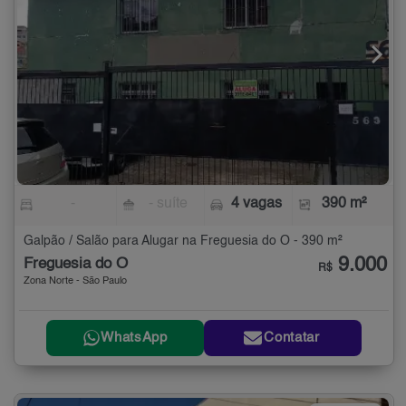
-
- suíte
4 vagas
390 m²
Galpão / Salão para Alugar na Freguesia do Ó - 390 m²
9.000
Freguesia do Ó
R$
Zona Norte - São Paulo
WhatsApp
Contatar