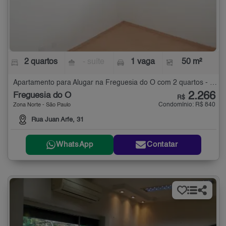
2 quartos
- suíte
1 vaga
50 m²
Apartamento para Alugar na Freguesia do Ó com 2 quartos - 50 m²
2.266
Freguesia do Ó
R$
Condomínio: R$ 840
Zona Norte - São Paulo
Rua Juan Arfe, 31
WhatsApp
Contatar