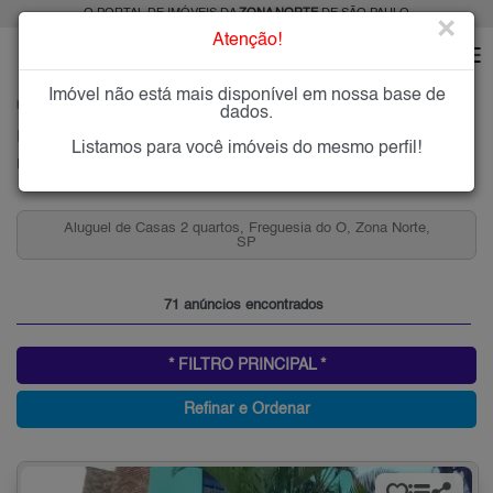
O PORTAL DE IMÓVEIS DA
ZONA NORTE
DE SÃO PAULO
×
Atenção!
Imóvel não está mais disponível em nossa base de
HOME
ZONA NORTE
ALUGAR
FREGUESIA DO Ó
dados.
Imóveis para Alugar na Freguesia do Ó, Zona Norte de São Paulo, SP
Listamos para você imóveis do mesmo perfil!
Freguesia do Ó, Zona Norte
Aluguel de Casas 2 quartos, Freguesia do Ó, Zona Norte,
SP
71 anúncios encontrados
* FILTRO PRINCIPAL *
Refinar e Ordenar