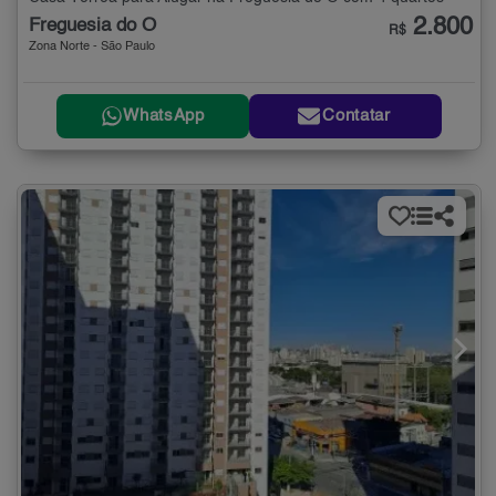
2.800
Freguesia do Ó
R$
Zona Norte - São Paulo
WhatsApp
Contatar