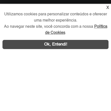
X
Verificada por
Utilizamos cookies para personalizar conteúdos e oferecer
uma melhor experiência.
Redes Sociais
Ao navegar neste site, você concorda com a nossa
Política
de Cookies
.
Ok, Entendi!
Área exclusiva aos anunciantes,
acesse sua conta: