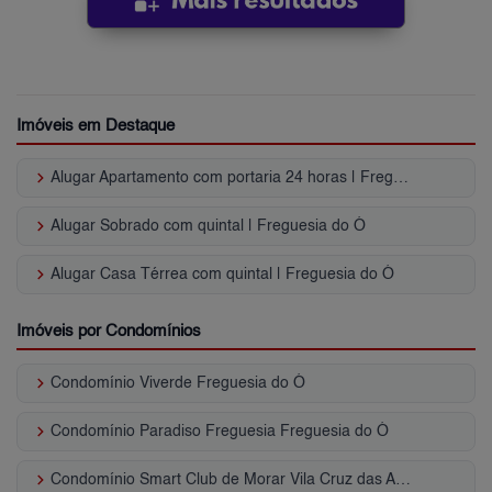
Imóveis em Destaque
keyboard_arrow_right
Alugar Apartamento com portaria 24 horas | Freguesia do Ó
keyboard_arrow_right
Alugar Sobrado com quintal | Freguesia do Ó
keyboard_arrow_right
Alugar Casa Térrea com quintal | Freguesia do Ó
Imóveis por Condomínios
keyboard_arrow_right
Condomínio Viverde Freguesia do Ó
keyboard_arrow_right
Condomínio Paradiso Freguesia Freguesia do Ó
keyboard_arrow_right
Condomínio Smart Club de Morar Vila Cruz das Almas