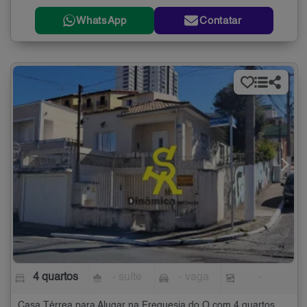
WhatsApp
Contatar
4 quartos
- suíte
- vaga
-
Casa Térrea para Alugar na Freguesia do Ó com 4 quartos