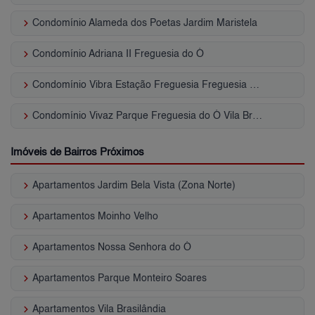
keyboard_arrow_right
Condomínio Alameda dos Poetas Jardim Maristela
keyboard_arrow_right
Condomínio Adriana II Freguesia do Ó
keyboard_arrow_right
Condomínio Vibra Estação Freguesia Freguesia do Ó
keyboard_arrow_right
Condomínio Vivaz Parque Freguesia do Ó Vila Bruna
Imóveis de Bairros Próximos
keyboard_arrow_right
Apartamentos Jardim Bela Vista (Zona Norte)
keyboard_arrow_right
Apartamentos Moinho Velho
keyboard_arrow_right
Apartamentos Nossa Senhora do Ó
keyboard_arrow_right
Apartamentos Parque Monteiro Soares
keyboard_arrow_right
Apartamentos Vila Brasilândia