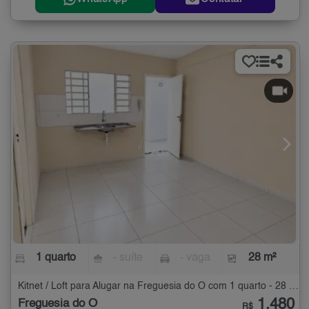
1 quarto
- suíte
- vaga
28 m²
Kitnet / Loft para Alugar na Freguesia do Ó com 1 quarto - 28 m²
1.480
Freguesia do Ó
R$