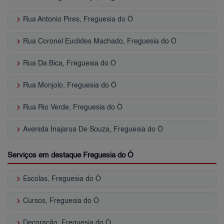
keyboard_arrow_right
Rua Antonio Pires, Freguesia do Ó
keyboard_arrow_right
Rua Coronel Euclides Machado, Freguesia do Ó
keyboard_arrow_right
Rua Da Bica, Freguesia do Ó
keyboard_arrow_right
Rua Monjolo, Freguesia do Ó
keyboard_arrow_right
Rua Rio Verde, Freguesia do Ó
keyboard_arrow_right
Avenida Inajarua De Souza, Freguesia do Ó
Serviços em destaque Freguesia do Ó
keyboard_arrow_right
Escolas, Freguesia do Ó
keyboard_arrow_right
Cursos, Freguesia do Ó
keyboard_arrow_right
Decoração, Freguesia do Ó