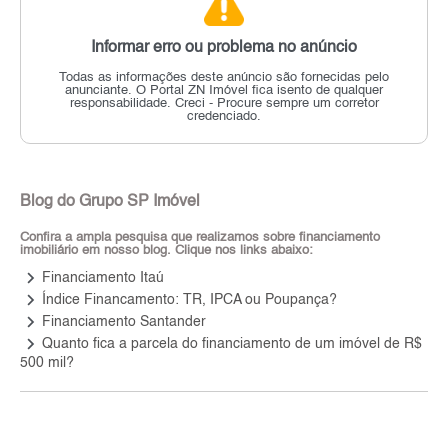
Informar erro ou problema no anúncio
Todas as informações deste anúncio são fornecidas pelo
anunciante.
O Portal ZN Imóvel fica isento de qualquer
responsabilidade.
Creci - Procure sempre um corretor
credenciado.
Blog do Grupo SP Imóvel
Confira a ampla pesquisa que realizamos sobre financiamento
imobiliário em nosso blog. Clique nos links abaixo:
keyboard_arrow_right
Financiamento Itaú
keyboard_arrow_right
Índice Financamento: TR, IPCA ou Poupança?
keyboard_arrow_right
Financiamento Santander
keyboard_arrow_right
Quanto fica a parcela do financiamento de um imóvel de R$
500 mil?