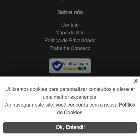
Sobre nós
Contato
Mapa do Site
Política de Privacidade
Trabalhe Conosco
Verificada por
X
Redes Sociais
Utilizamos cookies para personalizar conteúdos e oferecer
uma melhor experiência.
Ao navegar neste site, você concorda com a nossa
Política
de Cookies
.
Ok, Entendi!