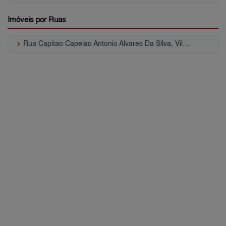
Imóveis por Ruas
keyboard_arrow_right
Rua Capitao Capelao Antonio Alvares Da Silva, Vila Nova Galvão