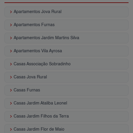
keyboard_arrow_right
Apartamentos Jova Rural
keyboard_arrow_right
Apartamentos Furnas
keyboard_arrow_right
Apartamentos Jardim Martins Silva
keyboard_arrow_right
Apartamentos Vila Ayrosa
keyboard_arrow_right
Casas Associação Sobradinho
keyboard_arrow_right
Casas Jova Rural
keyboard_arrow_right
Casas Furnas
keyboard_arrow_right
Casas Jardim Ataliba Leonel
keyboard_arrow_right
Casas Jardim Filhos da Terra
keyboard_arrow_right
Casas Jardim Flor de Maio