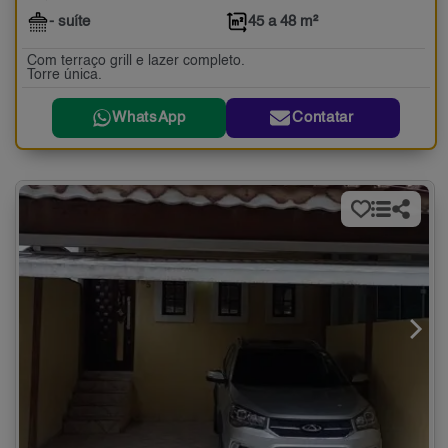
- suíte
45 a 48 m²
Com terraço grill e lazer completo.
Torre única.
WhatsApp
Contatar