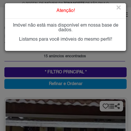
O PORTAL DE IMÓVEIS DA
ZONA NORTE
DE SÃO PAULO
×
Atenção!
Imóvel não está mais disponível em nossa base de
HOME
ZONA NORTE
COMPRAR
VILA NOVA GALVÃO
dados.
Imóveis à Venda na Vila Nova Galvão, Zona Norte de São Paulo
Listamos para você imóveis do mesmo perfil!
Vila Nova Galvão, Zona Norte
15 anúncios encontrados
* FILTRO PRINCIPAL *
Refinar e Ordenar