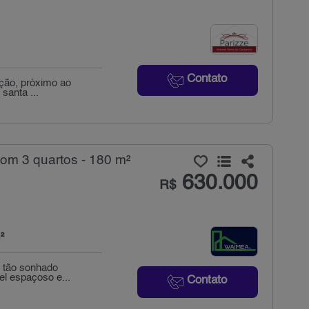
Contato
ação, próximo ao
 santa ...
m 3 quartos - 180 m²
630.000
R$
²
u tão sonhado
el espaçoso e...
Contato