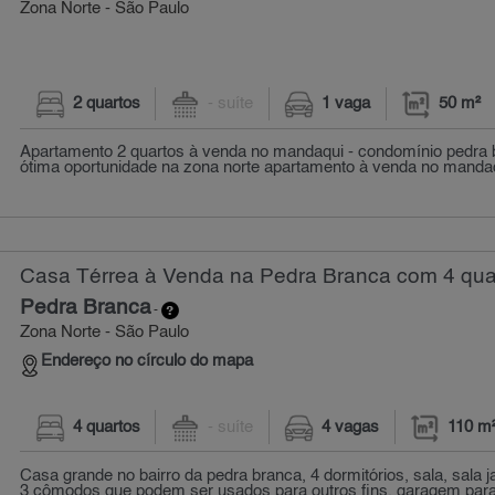
Zona Norte - São Paulo
2 quartos
- suíte
1 vaga
50 m²
Apartamento 2 quartos à venda no mandaqui - condomínio pedra b
ótima oportunidade na zona norte apartamento à venda no mandaqui
Casa Térrea à Venda na Pedra Branca com 4 quar
Pedra Branca
-
Zona Norte - São Paulo
Endereço no círculo do mapa
4 quartos
- suíte
4 vagas
110 m
Casa grande no bairro da pedra branca, 4 dormitórios, sala, sala j
3 cômodos que podem ser usados para outros fins, garagem para a