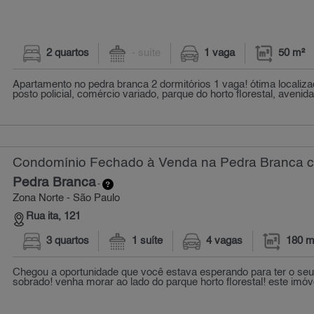
2 quartos
- suíte
1 vaga
50 m²
Apartamento no pedra branca 2 dormitórios 1 vaga! ótima localiz
posto policial, comércio variado, parque do horto florestal, avenida
Condomínio Fechado à Venda na Pedra Branca co
Pedra Branca
-
Zona Norte - São Paulo
Rua ita, 121
3 quartos
1 suíte
4 vagas
180 m
Chegou a oportunidade que você estava esperando para ter o se
sobrado! venha morar ao lado do parque horto florestal! este imóv