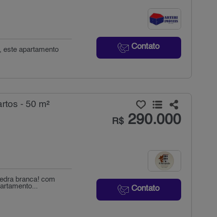
Contato
r, este apartamento
tos - 50 m²
290.000
R$
 pedra branca! com
artamento...
Contato