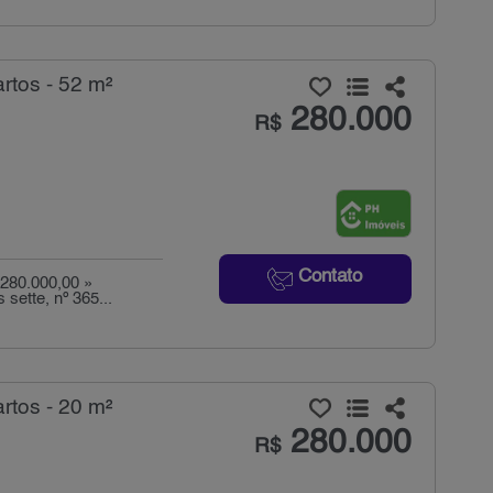
tos - 52 m²
280.000
R$
Contato
 280.000,00 »
sette, nº 365...
tos - 20 m²
280.000
R$