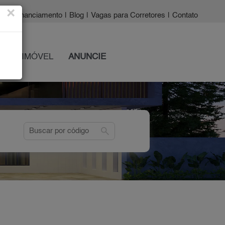
×
a?
|
Financiamento
|
Blog
|
Vagas para Corretores
|
Contato
 SEU IMÓVEL
ANUNCIE
search