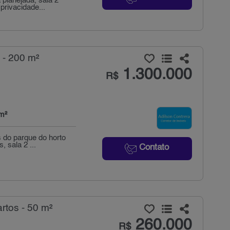
planejada, sala 2
privacidade...
 - 200 m²
1.300.000
R$
m²
 do parque do horto
 sala 2 ...
Contato
tos - 50 m²
260.000
R$