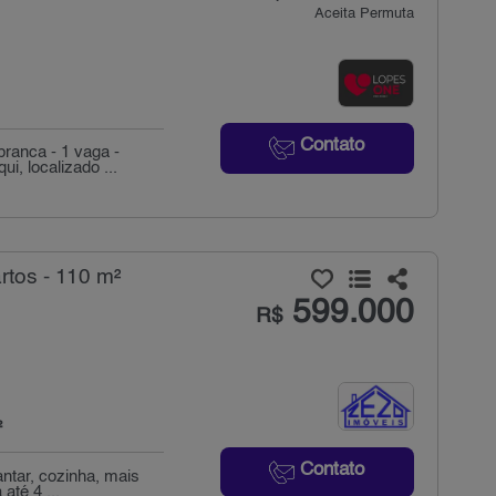
Aceita Permuta
Contato
ranca - 1 vaga -
, localizado ...
tos - 110 m²
599.000
R$
²
Contato
antar, cozinha, mais
té 4 ...