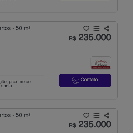
tos - 50 m²
235.000
R$
Contato
ação, próximo ao
 santa ...
tos - 50 m²
235.000
R$