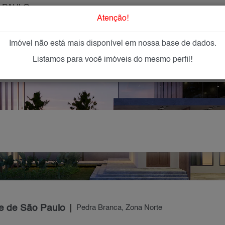
 PAULO
O que Procur
Atenção!
Imóvel não está mais disponível em nossa base de dados.
GAR
IMÓVEIS NOVOS
IMOBILIÁRIAS
OFEREÇA
Listamos para você imóveis do mesmo perfil!
e de São Paulo
Pedra Branca, Zona Norte