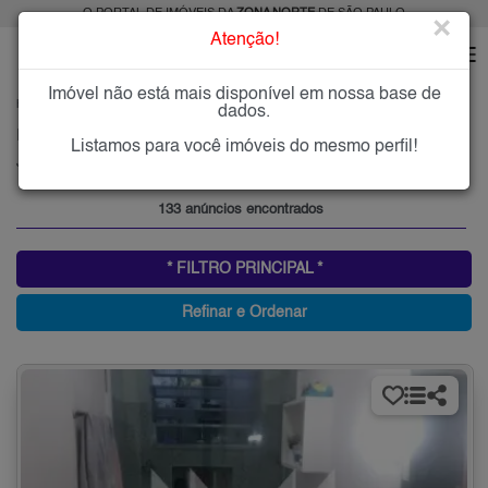
O PORTAL DE IMÓVEIS DA
ZONA NORTE
DE SÃO PAULO
×
Atenção!
Imóvel não está mais disponível em nossa base de
HOME
ZONA NORTE
COMPRAR
JARDIM JAPÃO
dados.
Imóveis à Venda no Jardim Japão, Zona Norte de São Paulo
Listamos para você imóveis do mesmo perfil!
Jardim Japão, Zona Norte
133 anúncios encontrados
* FILTRO PRINCIPAL *
Refinar e Ordenar