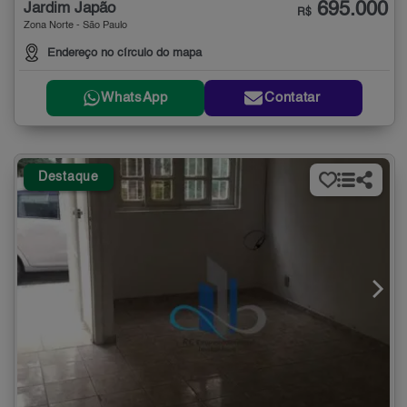
695.000
Jardim Japão
R$
Zona Norte - São Paulo
Endereço no círculo do mapa
WhatsApp
Contatar
Destaque