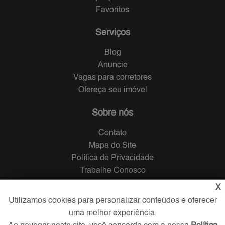
Favoritos
Serviços
Blog
Anuncie
Vagas para corretores
Ofereça seu imóvel
Sobre nós
Contato
Mapa do Site
Política de Privacidade
Trabalhe Conosco
X
Verificada por
Utilizamos cookies para personalizar conteúdos e oferecer
uma melhor experiência.