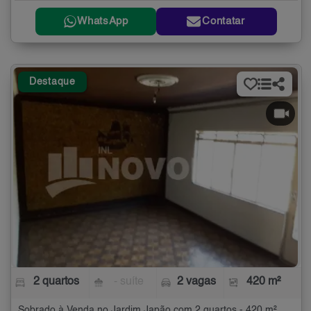
WhatsApp
Contatar
Destaque
2 quartos
- suíte
2 vagas
420 m²
Sobrado à Venda no Jardim Japão com 2 quartos - 420 m²