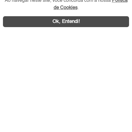
Ao navegar neste site, você concorda com a nossa
Política
Redes Sociais
de Cookies
.
Ok, Entendi!
Área exclusiva aos anunciantes,
acesse sua conta: