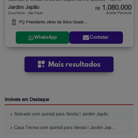
1.080.000
Jardim Japão
R$
Aceita Permuta
Zona Norte - São Paulo
PÇ Presidente Jânio da Silva Quadros, 558
WhatsApp
Contatar
Imóveis em Destaque
keyboard_arrow_right
Sobrado com quintal para Venda | Jardim Japão
keyboard_arrow_right
Casa Térrea com quintal para Venda | Jardim Japão